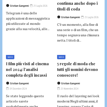
continua anche dopo i
Cristian Gangemi
25 Luglio 2026
titoli di coda
Telegram è una delle
Cristian Gangemi
25 Luglio 2026
applicazioni di messaggistica
più utilizzate al mondo
C’è un momento, alla fine di
grazie alla sua velocità, alle...
una serie o di un film, che un
tempo segnava una chiusura
netta. I titoli di...
VARIE
VARIE
I film più visti al cinema
5 regole di moda che
nel 2024: l’analisi
tutti gli uomini devono
completa degli incassi
conoscere!
Cristian Gangemi
Cristian Gangemi
19 Dicembre 2024
25 Novembre 2024
Se state leggendo questo
Il ruolo del layering nei look
articolo sarete
moderni Negli ultimi anni, il
probabilmente anche
layering, ovvero l’arte di