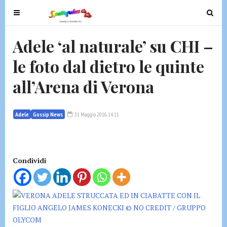
T
T
o
o
g
g
Adele ‘al naturale’ su CHI –
g
g
le foto dal dietro le quinte
l
l
e
e
all’Arena di Verona
n
n
a
a
v
v
Adele
Gossip News
31 Maggio 2016 14:11
i
i
g
g
a
a
t
t
Condividi
i
i
o
o
n
n