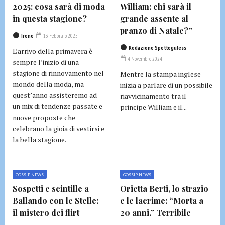
2025: cosa sarà di moda
William: chi sarà il
in questa stagione?
grande assente al
pranzo di Natale?”
Irene
13 Febbraio 2025
Redazione Spetteguless
L’arrivo della primavera è
4 Novembre 2024
sempre l’inizio di una
stagione di rinnovamento nel
Mentre la stampa inglese
mondo della moda, ma
inizia a parlare di un possibile
quest’anno assisteremo ad
riavvicinamento tra il
un mix di tendenze passate e
principe William e il...
nuove proposte che
celebrano la gioia di vestirsi e
la bella stagione.
GOSSIP NEWS
GOSSIP NEWS
Sospetti e scintille a
Orietta Berti, lo strazio
Ballando con le Stelle:
e le lacrime: “Morta a
il mistero dei flirt
20 anni.” Terribile