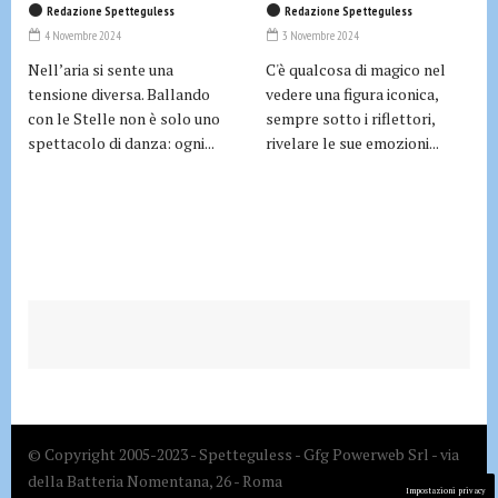
Redazione Spetteguless
Redazione Spetteguless
4 Novembre 2024
3 Novembre 2024
Nell’aria si sente una
C'è qualcosa di magico nel
tensione diversa. Ballando
vedere una figura iconica,
con le Stelle non è solo uno
sempre sotto i riflettori,
spettacolo di danza: ogni...
rivelare le sue emozioni...
© Copyright 2005-2023 - Spetteguless - Gfg Powerweb Srl - via
della Batteria Nomentana, 26 - Roma
Impostazioni privacy