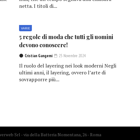
netta. I titoli di...
VARIE
5 regole di moda che tutti gli uomini
devono conoscere!
Cristian Gangemi
25 Novembre 2024
Il ruolo del layering nei look moderni Negli
ultimi anni, il layering, ovvero l’arte di
sovrapporre più...
erweb Srl - via della Batteria Nomentana, 26 - Roma