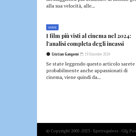
alla sua velocità, alle...
VARIE
I film più visti al cinema nel 2024:
l’analisi completa degli incassi
Cristian Gangemi
19 Dicembre 2024
Se state leggendo questo articolo sarete
probabilmente anche appassionati di
cinema, viene quindi da...
© Copyright 2005-2023 - Spetteguless - Gfg Pow