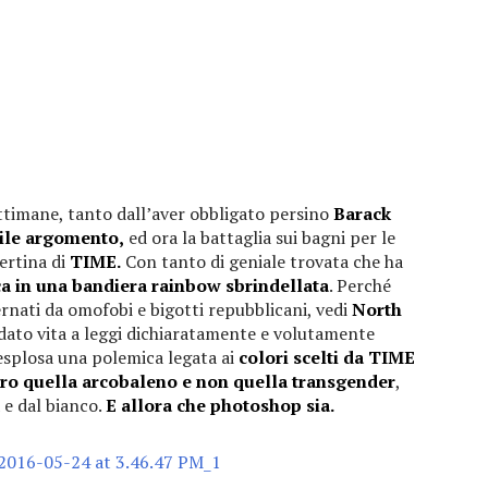
ttimane, tanto dall’aver obbligato persino
Barack
bile argomento,
ed ora la battaglia sui bagni per le
ertina di
TIME.
Con tanto di geniale trovata che ha
nica in una bandiera rainbow sbrindellata
. Perché
ernati da omofobi e bigotti repubblicani, vedi
North
ato vita a leggi dichiaratamente e volutamente
 esplosa una polemica legata ai
colori scelti da TIME
ero quella arcobaleno e non quella transgender
,
 e dal bianco.
E allora che photoshop sia.