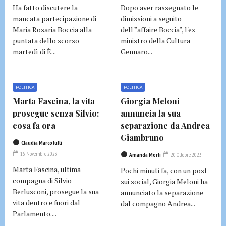
Ha fatto discutere la
Dopo aver rassegnato le
mancata partecipazione di
dimissioni a seguito
Maria Rosaria Boccia alla
dell'"affaire Boccia", l'ex
puntata dello scorso
ministro della Cultura
martedì di È...
Gennaro...
POLITICA
POLITICA
Marta Fascina, la vita
Giorgia Meloni
prosegue senza Silvio:
annuncia la sua
cosa fa ora
separazione da Andrea
Giambruno
Claudia Marcotulli
16 Novembre 2023
Amanda Merli
20 Ottobre 2023
Marta Fascina, ultima
Pochi minuti fa, con un post
compagna di Silvio
sui social, Giorgia Meloni ha
Berlusconi, prosegue la sua
annunciato la separazione
vita dentro e fuori dal
dal compagno Andrea...
Parlamento....