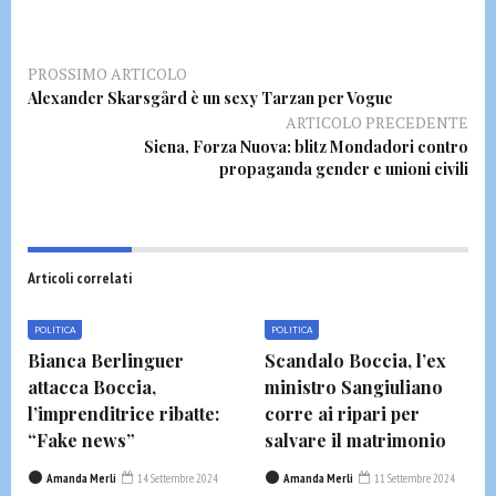
PROSSIMO ARTICOLO
Alexander Skarsgård è un sexy Tarzan per Vogue
ARTICOLO PRECEDENTE
Siena, Forza Nuova: blitz Mondadori contro
propaganda gender e unioni civili
Articoli correlati
POLITICA
POLITICA
Bianca Berlinguer
Scandalo Boccia, l’ex
attacca Boccia,
ministro Sangiuliano
l’imprenditrice ribatte:
corre ai ripari per
“Fake news”
salvare il matrimonio
Amanda Merli
14 Settembre 2024
Amanda Merli
11 Settembre 2024