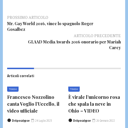
PROSSIMO ARTICOLO
Mr. Gay World 2016, vince lo spagnolo Roger
Gosalbez
ARTICOLO PRECEDENTE
GLAAD Media Awards 2016 onorario per Mariah
Carey
Articoli correlati
TRASH
TRASH
Francesco Nozzolino
È virale l’unicorno rosa
canta Voglio l’Uccello, il
che spala la neve in
video ufficiale
Ohio – VIDEO
DrApocalypse
24 Luglio 2023
DrApocalypse
26 Gennaio 2022