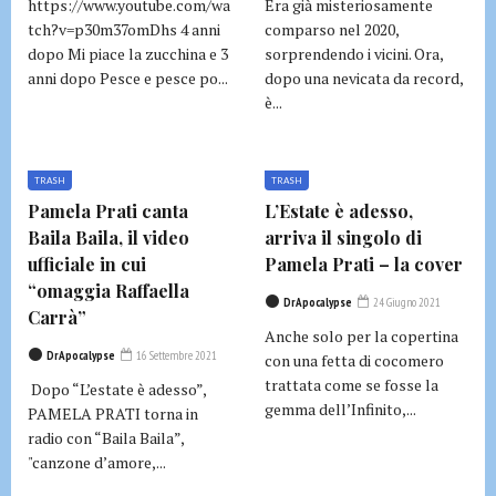
https://www.youtube.com/wa
Era già misteriosamente
tch?v=p30m37omDhs 4 anni
comparso nel 2020,
dopo Mi piace la zucchina e 3
sorprendendo i vicini. Ora,
anni dopo Pesce e pesce po...
dopo una nevicata da record,
è...
TRASH
TRASH
Pamela Prati canta
L’Estate è adesso,
Baila Baila, il video
arriva il singolo di
ufficiale in cui
Pamela Prati – la cover
“omaggia Raffaella
DrApocalypse
24 Giugno 2021
Carrà”
Anche solo per la copertina
DrApocalypse
16 Settembre 2021
con una fetta di cocomero
trattata come se fosse la
Dopo “L’estate è adesso”,
gemma dell’Infinito,...
PAMELA PRATI torna in
radio con “Baila Baila”,
"canzone d’amore,...