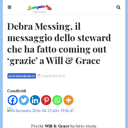
T
T
o
o
g
g
Debra Messing, il
g
g
messaggio dello steward
l
l
e
e
che ha fatto coming out
n
n
a
a
‘grazie’ a Will & Grace
v
v
i
i
g
g
La tv vista da me >>
23 Aprile 2016 19:11
a
a
t
t
Condividi
i
i
o
o
n
n
Perché
Will & Grace
ha fatto storia.