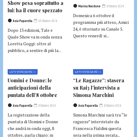
Show pesa soprattutto a
Marina Nardone
8 Ottobre 2024
lui: ha il cuore spezzato
Domenica 6 ottobre il
Asia Paparella
10 Ottobre 2024
programma più atteso, Amici
24, è ritornato su Canale 5.
Dopo 13 edizioni, Tale e
Questo venerdì si...
Quale Show va in onda senza
Loretta Goggi: oltre al
pubblico, a sentire di più la...
LA TV VISTA DA ME >>
LA TV VISTA DA ME >>
Uomini e Donne: le
“Le Ragazze”: stasera
anticipazioni della
su Rai3 l’intervista a
puntata dell’8 ottobre
Simona Marchini
Asia Paparella
8 Ottobre 2024
Asia Paparella
8 Ottobre 2024
La registrazione della
Simona Marchini sarà tra “le
puntata di Uomini e Donne
ragazze” intervistate da
che andrà in onda oggi, 8
Francesca Fialdini questa
ottobre, parla chiaro: in
sera nella prima serata...