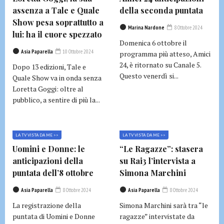
assenza a Tale e Quale
della seconda puntata
Show pesa soprattutto a
Marina Nardone
8 Ottobre 2024
lui: ha il cuore spezzato
Domenica 6 ottobre il
Asia Paparella
10 Ottobre 2024
programma più atteso, Amici
24, è ritornato su Canale 5.
Dopo 13 edizioni, Tale e
Questo venerdì si...
Quale Show va in onda senza
Loretta Goggi: oltre al
pubblico, a sentire di più la...
LA TV VISTA DA ME >>
LA TV VISTA DA ME >>
Uomini e Donne: le
“Le Ragazze”: stasera
anticipazioni della
su Rai3 l’intervista a
puntata dell’8 ottobre
Simona Marchini
Asia Paparella
8 Ottobre 2024
Asia Paparella
8 Ottobre 2024
La registrazione della
Simona Marchini sarà tra “le
puntata di Uomini e Donne
ragazze” intervistate da