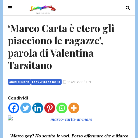
T
T
o
o
g
g
‘Marco Carta è etero gli
g
g
piacciono le ragazze’,
l
l
e
e
parola di Valentina
n
n
a
a
Tarsitano
v
v
i
i
g
g
Amici di Maria
La tv vista da me >>
16 Aprile 2016 18:11
a
a
t
t
Condividi
i
i
o
o
n
n
‘Marco gay? Ho sentito le voci. Posso affermare che a Marco