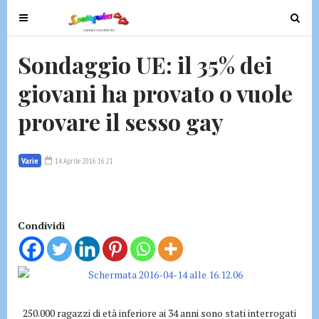
T
T
o
o
g
g
Sondaggio UE: il 35% dei
g
g
giovani ha provato o vuole
l
l
e
e
provare il sesso gay
n
n
a
a
v
v
Varie
14 Aprile 2016 16:21
i
i
g
g
a
a
t
t
Condividi
i
i
o
o
n
n
250.000 ragazzi di età inferiore ai 34 anni sono stati interrogati