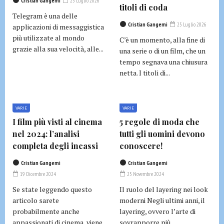
Cristian Gangemi
25 Luglio 2026
titoli di coda
Telegram è una delle
Cristian Gangemi
25 Luglio 2026
applicazioni di messaggistica
più utilizzate al mondo
C’è un momento, alla fine di
grazie alla sua velocità, alle...
una serie o di un film, che un
tempo segnava una chiusura
netta. I titoli di...
VARIE
VARIE
I film più visti al cinema
5 regole di moda che
nel 2024: l’analisi
tutti gli uomini devono
completa degli incassi
conoscere!
Cristian Gangemi
Cristian Gangemi
19 Dicembre 2024
25 Novembre 2024
Se state leggendo questo
Il ruolo del layering nei look
articolo sarete
moderni Negli ultimi anni, il
probabilmente anche
layering, ovvero l’arte di
appassionati di cinema, viene
sovrapporre più...