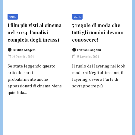
VARIE
VARIE
I film più visti al cinema
5 regole di moda che
nel 2024: l’analisi
tutti gli uomini devono
completa degli incassi
conoscere!
Cristian Gangemi
Cristian Gangemi
19 Dicembre 2024
25 Novembre 2024
Se state leggendo questo
Il ruolo del layering nei look
articolo sarete
moderni Negli ultimi anni, il
probabilmente anche
layering, ovvero l’arte di
appassionati di cinema, viene
sovrapporre più...
quindi da...