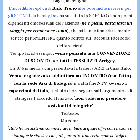
Bugia, menzogna.
L’incredibile replica di
Italo Treno
alle polemiche nate ieri per
gli SCONTI da Family Day
ha suscitato lo SDEGNO di non pochi
dipendenti omosessuali dell’azienda (
ne è piena, basta farci un
viaggio per rendersene conto
), che mi hanno immediatamente
scritto per SMENTIRE quanto scritto sull’account Facebook
della società.
Tempo fa, ad esempio,
venne pensata una CONVENZIONE
DI SCONTO per tutti i TESSERATI Arcigay
.
Un 10% in meno a chi presentava la tessera ARCI in Casa Italo.
Venne organizzato addirittura un INCONTRO (mai fatto)
con la sede Arci di Bologna,
ma alla fine
NTV, ovvero i
capoccioni di Italo,
si rifiutò di proseguire sull’argomento e di
stringere l’accordo. Il motivo:
‘non volevano prendere
posizioni ideologiche’
.
Testuale.
Ma come.
‘
Italo ha un sistema commerciale in base al quale offre convenzioni a
chiunque le chiede e che può garantire una certa mole di traffico.