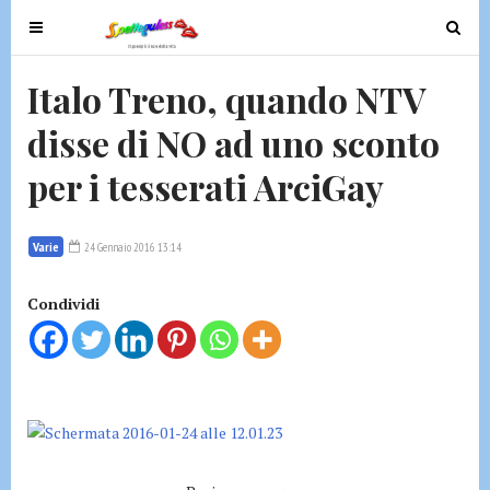
T
T
o
o
g
g
Italo Treno, quando NTV
g
g
disse di NO ad uno sconto
l
l
e
e
per i tesserati ArciGay
n
n
a
a
v
v
Varie
24 Gennaio 2016 13:14
i
i
g
g
Condividi
a
a
t
t
i
i
o
o
n
n