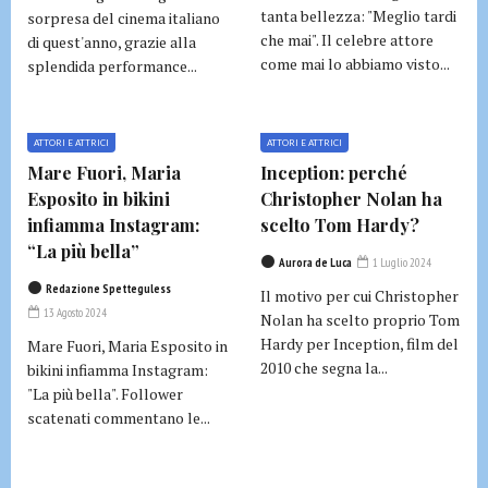
tanta bellezza: "Meglio tardi
sorpresa del cinema italiano
che mai". Il celebre attore
di quest'anno, grazie alla
come mai lo abbiamo visto...
splendida performance...
ATTORI E ATTRICI
ATTORI E ATTRICI
Mare Fuori, Maria
Inception: perché
Esposito in bikini
Christopher Nolan ha
infiamma Instagram:
scelto Tom Hardy?
“La più bella”
Aurora de Luca
1 Luglio 2024
Redazione Spetteguless
Il motivo per cui Christopher
13 Agosto 2024
Nolan ha scelto proprio Tom
Hardy per Inception, film del
Mare Fuori, Maria Esposito in
2010 che segna la...
bikini infiamma Instagram:
"La più bella". Follower
scatenati commentano le...