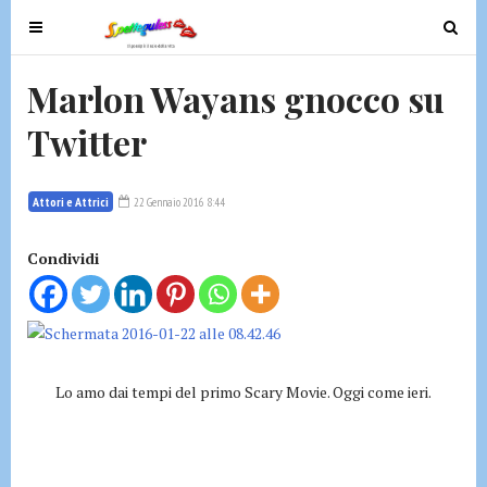
T
T
o
o
g
g
Marlon Wayans gnocco su
g
g
Twitter
l
l
e
e
n
n
Attori e Attrici
22 Gennaio 2016 8:44
a
a
v
v
Condividi
i
i
g
g
a
a
t
t
i
i
o
Lo amo dai tempi del primo Scary Movie. Oggi come ieri.
o
n
n