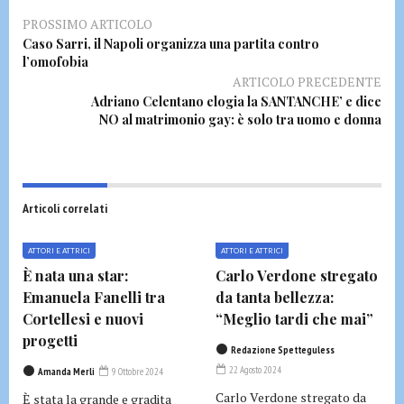
PROSSIMO ARTICOLO
Caso Sarri, il Napoli organizza una partita contro
l’omofobia
ARTICOLO PRECEDENTE
Adriano Celentano elogia la SANTANCHE’ e dice
NO al matrimonio gay: è solo tra uomo e donna
Articoli correlati
ATTORI E ATTRICI
ATTORI E ATTRICI
È nata una star:
Carlo Verdone stregato
Emanuela Fanelli tra
da tanta bellezza:
Cortellesi e nuovi
“Meglio tardi che mai”
progetti
Redazione Spetteguless
22 Agosto 2024
Amanda Merli
9 Ottobre 2024
Carlo Verdone stregato da
È stata la grande e gradita