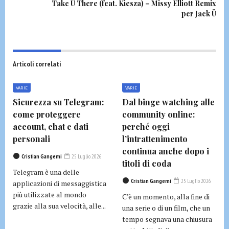
Take Ü There (feat. Kiesza) – Missy Elliott Remix
per Jack Ü
Articoli correlati
VARIE
VARIE
Sicurezza su Telegram:
Dal binge watching alle
come proteggere
community online:
account, chat e dati
perché oggi
personali
l’intrattenimento
continua anche dopo i
Cristian Gangemi
25 Luglio 2026
titoli di coda
Telegram è una delle
Cristian Gangemi
25 Luglio 2026
applicazioni di messaggistica
più utilizzate al mondo
C’è un momento, alla fine di
grazie alla sua velocità, alle...
una serie o di un film, che un
tempo segnava una chiusura