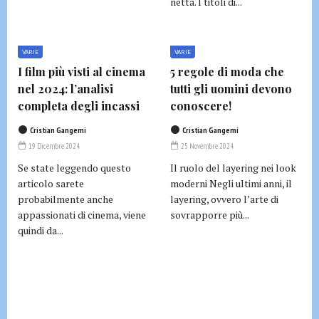
netta. I titoli di...
VARIE
VARIE
I film più visti al cinema
5 regole di moda che
nel 2024: l’analisi
tutti gli uomini devono
completa degli incassi
conoscere!
Cristian Gangemi
Cristian Gangemi
19 Dicembre 2024
25 Novembre 2024
Se state leggendo questo
Il ruolo del layering nei look
articolo sarete
moderni Negli ultimi anni, il
probabilmente anche
layering, ovvero l’arte di
appassionati di cinema, viene
sovrapporre più...
quindi da...