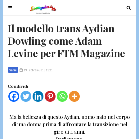
T
T
o
o
g
g
Il modello trans Aydian
g
g
Dowling come Adam
l
l
e
e
Levine per FTM Magazine
n
n
a
a
v
v
Varie
19 Febbraio 2015 11:31
i
i
g
g
Condividi
a
a
t
t
i
i
o
o
Ma la bellezza di questo
Aydian, uomo nato nel corpo
n
n
di una donna prima di affrontare la transizione
nel
giro di 4 anni.