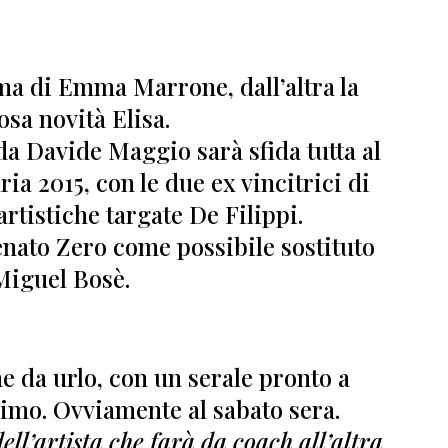
rma di
Emma Marrone,
dall’altra la
osa novità
Elisa.
 da
Davide Maggio
sarà sfida tutta al
ria 2015,
con le due ex vincitrici di
rtistiche targate De Filippi.
enato Zero
come possibile sostituto
Miguel Bosè.
 da urlo, con un serale pronto a
ssimo
. Ovviamente al sabato sera.
ll’artista che farà da coach all’altra