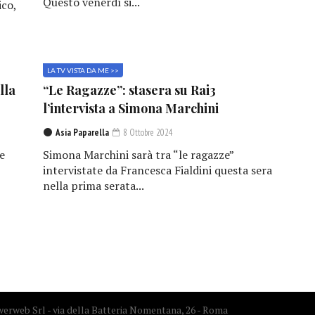
Questo venerdì si...
ico,
LA TV VISTA DA ME >>
lla
“Le Ragazze”: stasera su Rai3
l’intervista a Simona Marchini
Asia Paparella
8 Ottobre 2024
e
Simona Marchini sarà tra “le ragazze”
,
intervistate da Francesca Fialdini questa sera
nella prima serata...
erweb Srl - via della Batteria Nomentana, 26 - Roma