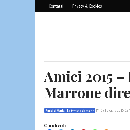
Contatti
Privacy & Cookies
Amici 2015 –
Marrone diret
19 Febbraio 2015 12:
Amici di Maria
La tv vista da me >>
Condividi