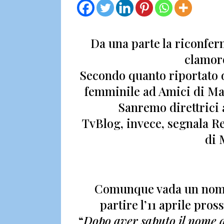
Da una parte la riconfe
clamor
Secondo quanto riportato
femminile ad
Amici di Ma
Sanremo direttrici a
TvBlog, invece, segnala R
di 
Comunque vada
un nome
partire l’11 aprile pro
“
Dopo aver saputo il nome de