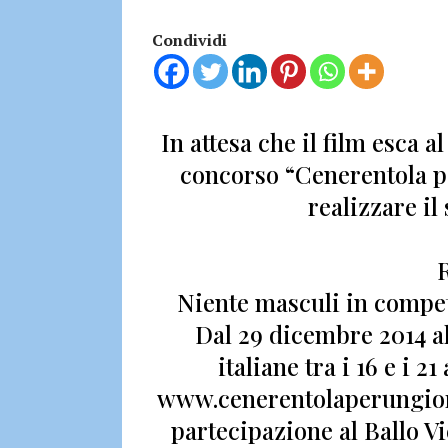
Condividi
In attesa che il film esca a
concorso
“Cenerentola p
realizzare il
Niente masculi in compet
Dal 29 dicembre 2014 a
italiane tra i 16 e i 
www.cenerentolaperungiorn
partecipazione al Ballo V