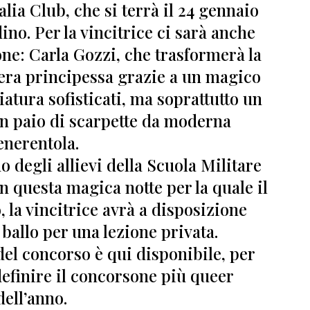
alia Club, che si terrà il 24 gennaio
ino. Per la vincitrice ci sarà anche
one:
Carla Gozzi,
che trasformerà la
vera principessa grazie a un magico
atura sofisticati, ma soprattutto un
un paio di scarpette da moderna
nerentola.
 degli allievi della Scuola Militare
n questa magica notte per la quale il
 la vincitrice avrà a disposizione
ballo per una lezione privata.
del concorso
è qui disponibile
, per
efinire
il concorsone più queer
dell’anno.