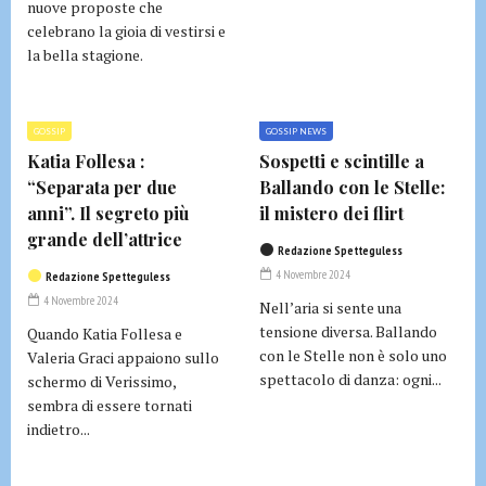
nuove proposte che
celebrano la gioia di vestirsi e
la bella stagione.
GOSSIP
GOSSIP NEWS
Katia Follesa :
Sospetti e scintille a
“Separata per due
Ballando con le Stelle:
anni”. Il segreto più
il mistero dei flirt
grande dell’attrice
Redazione Spetteguless
4 Novembre 2024
Redazione Spetteguless
4 Novembre 2024
Nell’aria si sente una
tensione diversa. Ballando
Quando Katia Follesa e
con le Stelle non è solo uno
Valeria Graci appaiono sullo
spettacolo di danza: ogni...
schermo di Verissimo,
sembra di essere tornati
indietro...