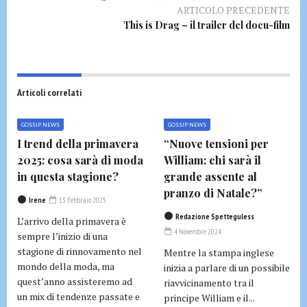
ARTICOLO PRECEDENTE
This is Drag – il trailer del docu-film
Articoli correlati
GOSSIP NEWS
GOSSIP NEWS
I trend della primavera
“Nuove tensioni per
2025: cosa sarà di moda
William: chi sarà il
in questa stagione?
grande assente al
pranzo di Natale?”
Irene
13 Febbraio 2025
Redazione Spetteguless
L’arrivo della primavera è
4 Novembre 2024
sempre l’inizio di una
stagione di rinnovamento nel
Mentre la stampa inglese
mondo della moda, ma
inizia a parlare di un possibile
quest’anno assisteremo ad
riavvicinamento tra il
un mix di tendenze passate e
principe William e il...