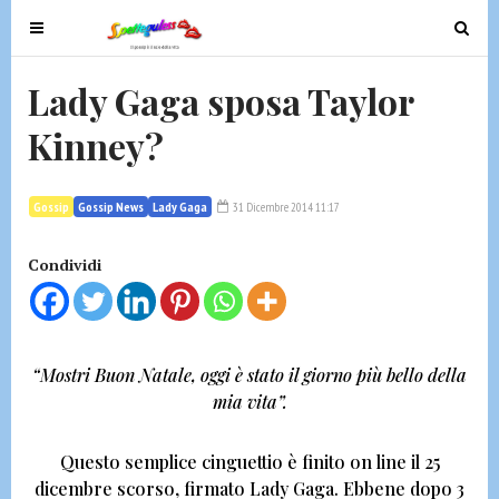
T
T
o
o
g
g
Lady Gaga sposa Taylor
g
g
Kinney?
l
l
e
e
n
n
Gossip
Gossip News
Lady Gaga
31 Dicembre 2014 11:17
a
a
v
v
Condividi
i
i
g
g
a
a
t
t
“Mostri Buon Natale, oggi è stato il giorno più bello della
i
i
mia vita”.
o
o
n
n
Questo semplice cinguettio è finito on line il 25
dicembre scorso, firmato
Lady Gaga.
Ebbene dopo 3