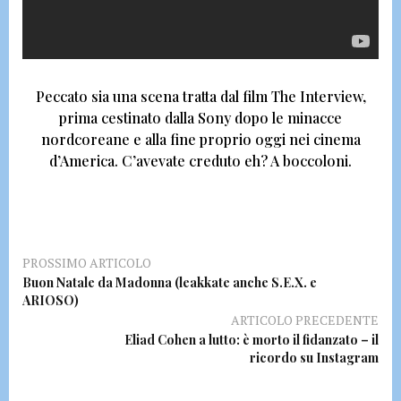
Peccato sia una scena tratta dal film
The Interview
,
prima cestinato dalla Sony dopo le minacce
nordcoreane e alla fine proprio oggi nei cinema
d’America.
C’avevate creduto eh?
A boccoloni.
PROSSIMO ARTICOLO
Buon Natale da Madonna (leakkate anche S.E.X. e
ARIOSO)
ARTICOLO PRECEDENTE
Eliad Cohen a lutto: è morto il fidanzato – il
ricordo su Instagram