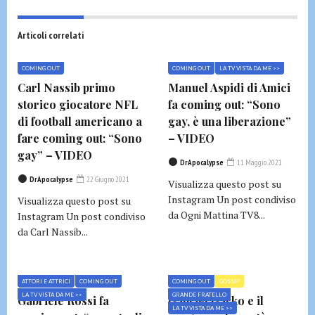
Articoli correlati
COMING OUT
COMING OUT
LA TV VISTA DA ME >>
Carl Nassib primo
Manuel Aspidi di Amici
storico giocatore NFL
fa coming out: “Sono
di football americano a
gay, è una liberazione”
fare coming out: “Sono
– VIDEO
gay” – VIDEO
DrApocalypse
11 Maggio 2021
DrApocalypse
22 Giugno 2021
Visualizza questo post su
Instagram Un post condiviso
Visualizza questo post su
da Ogni Mattina TV8...
Instagram Un post condiviso
da Carl Nassib...
ATTORI E ATTRICI
COMING OUT
COMING OUT
GOSSIP
LA TV VISTA DA ME >>
GRANDE FRATELLO
Gabriele Rossi fa
Gabriel Garko e il
LA TV VISTA DA ME >>