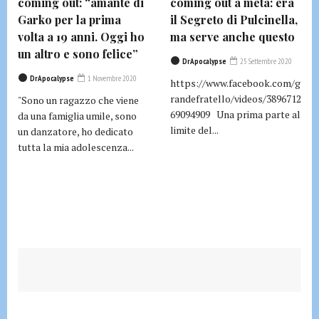
coming out: “amante di
coming out a metà: era
Garko per la prima
il Segreto di Pulcinella,
volta a 19 anni. Oggi ho
ma serve anche questo
un altro e sono felice”
DrApocalypse
25 Settembre 2020
DrApocalypse
1 Novembre 2020
https://www.facebook.com/g
randefratello/videos/3896712
"Sono un ragazzo che viene
69094909 Una prima parte al
da una famiglia umile, sono
limite del...
un danzatore, ho dedicato
tutta la mia adolescenza...