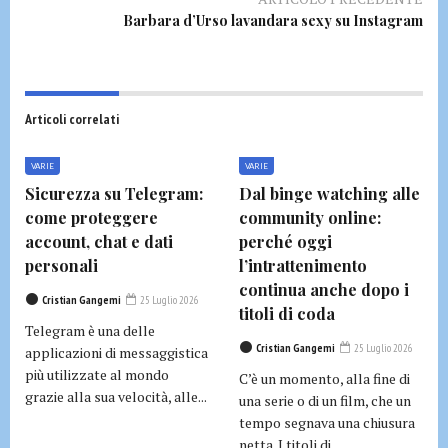
Barbara d’Urso lavandara sexy su Instagram
Articoli correlati
VARIE
VARIE
Sicurezza su Telegram:
Dal binge watching alle
come proteggere
community online:
account, chat e dati
perché oggi
personali
l’intrattenimento
continua anche dopo i
Cristian Gangemi
25 Luglio 2026
titoli di coda
Telegram è una delle
Cristian Gangemi
25 Luglio 2026
applicazioni di messaggistica
più utilizzate al mondo
C’è un momento, alla fine di
grazie alla sua velocità, alle...
una serie o di un film, che un
tempo segnava una chiusura
netta. I titoli di...