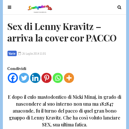
T
T
o
o
g
g
Sex di Lenny Kravitz –
g
g
arriva la cover cor PACCO
l
l
e
e
n
n
Varie
26 Luglio 2014 11:01
a
a
v
v
Condividi
i
i
g
g
a
a
t
t
E dopo il culo mastodontico di
Nicki Minaj, in grado di
i
i
nascondere al suo interno non una ma 182847
o
o
anaconde
, fu il turno del pacco di quel gran bono
n
n
gnappo di
Lenny Kravitz.
Che ha così voluto lanciare
SEX, sua ultima fatica.