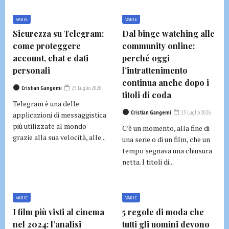
VARIE
VARIE
Sicurezza su Telegram:
Dal binge watching alle
come proteggere
community online:
account, chat e dati
perché oggi
personali
l’intrattenimento
continua anche dopo i
Cristian Gangemi
25 Luglio 2026
titoli di coda
Telegram è una delle
Cristian Gangemi
25 Luglio 2026
applicazioni di messaggistica
più utilizzate al mondo
C’è un momento, alla fine di
grazie alla sua velocità, alle...
una serie o di un film, che un
tempo segnava una chiusura
netta. I titoli di...
VARIE
VARIE
I film più visti al cinema
5 regole di moda che
nel 2024: l’analisi
tutti gli uomini devono