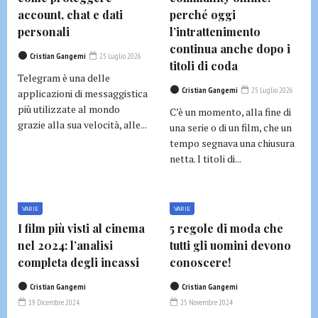
account, chat e dati
perché oggi
personali
l’intrattenimento
continua anche dopo i
Cristian Gangemi
25 Luglio 2026
titoli di coda
Telegram è una delle
Cristian Gangemi
25 Luglio 2026
applicazioni di messaggistica
più utilizzate al mondo
C’è un momento, alla fine di
grazie alla sua velocità, alle...
una serie o di un film, che un
tempo segnava una chiusura
netta. I titoli di...
VARIE
VARIE
I film più visti al cinema
5 regole di moda che
nel 2024: l’analisi
tutti gli uomini devono
completa degli incassi
conoscere!
Cristian Gangemi
Cristian Gangemi
19 Dicembre 2024
25 Novembre 2024