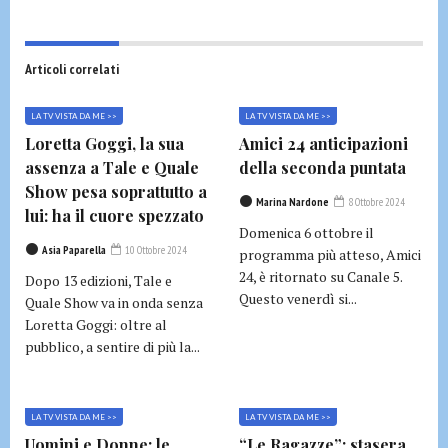
Articoli correlati
LA TV VISTA DA ME >>
LA TV VISTA DA ME >>
Loretta Goggi, la sua
Amici 24 anticipazioni
assenza a Tale e Quale
della seconda puntata
Show pesa soprattutto a
Marina Nardone
8 Ottobre 2024
lui: ha il cuore spezzato
Domenica 6 ottobre il
Asia Paparella
10 Ottobre 2024
programma più atteso, Amici
24, è ritornato su Canale 5.
Dopo 13 edizioni, Tale e
Questo venerdì si...
Quale Show va in onda senza
Loretta Goggi: oltre al
pubblico, a sentire di più la...
LA TV VISTA DA ME >>
LA TV VISTA DA ME >>
Uomini e Donne: le
“Le Ragazze”: stasera