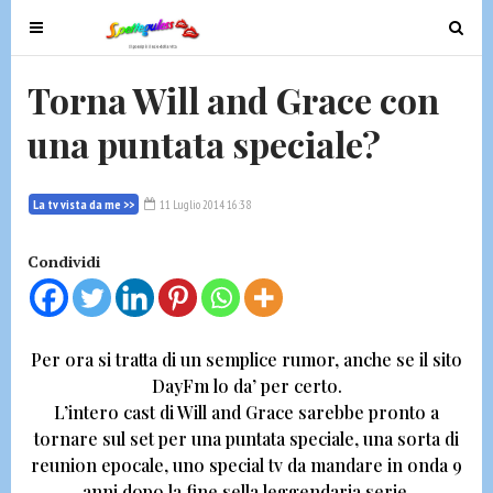
T
T
o
o
g
g
Torna Will and Grace con
g
g
una puntata speciale?
l
l
e
e
n
n
La tv vista da me >>
11 Luglio 2014 16:38
a
a
v
v
Condividi
i
i
g
g
a
a
t
t
Per ora si tratta di un semplice rumor, anche se
il s
ito
i
i
DayFm
lo da’ per certo.
o
o
L’intero cast di
Will and Grace sarebbe pronto a
n
n
tornare sul set per una puntata speciale,
una sorta di
reunion epocale, uno special tv da mandare in onda 9
anni dopo la fine sella leggendaria serie.