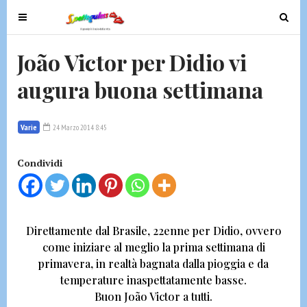
T
T
o
o
g
g
João Victor per Didio vi
g
g
augura buona settimana
l
l
e
e
n
n
Varie
24 Marzo 2014 8:45
a
a
v
v
Condividi
i
i
g
g
a
a
t
t
Direttamente dal Brasile,
22enne per Didio, ovvero
i
i
come iniziare al meglio la prima settimana di
o
o
primavera,
in realtà bagnata dalla pioggia e da
n
n
temperature inaspettatamente basse.
Buon
João Victor
a tutti.