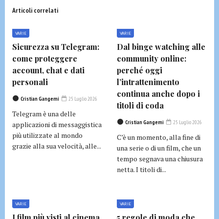
Articoli correlati
VARIE
VARIE
Sicurezza su Telegram:
Dal binge watching alle
come proteggere
community online:
account, chat e dati
perché oggi
personali
l’intrattenimento
continua anche dopo i
Cristian Gangemi
25 Luglio 2026
titoli di coda
Telegram è una delle
Cristian Gangemi
25 Luglio 2026
applicazioni di messaggistica
più utilizzate al mondo
C’è un momento, alla fine di
grazie alla sua velocità, alle...
una serie o di un film, che un
tempo segnava una chiusura
netta. I titoli di...
VARIE
VARIE
I film più visti al cinema
5 regole di moda che