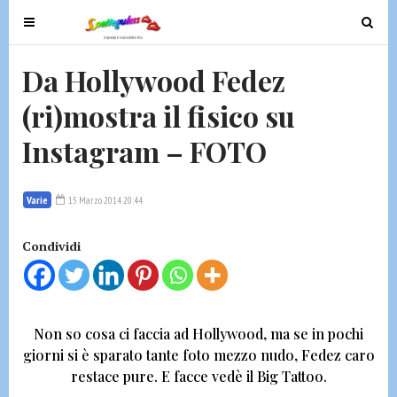
T
T
o
o
g
g
Da Hollywood Fedez
g
g
(ri)mostra il fisico su
l
l
e
e
Instagram – FOTO
n
n
a
a
v
v
Varie
15 Marzo 2014 20:44
i
i
g
g
Condividi
a
a
t
t
i
i
o
o
Non so cosa ci faccia ad Hollywood,
ma se in pochi
n
n
giorni si è sparato tante foto mezzo nudo, Fedez caro
restace pure.
E facce vedè il Big Tattoo.