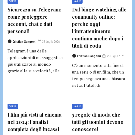
VARIE
VARIE
Sicurezza su Telegram:
Dal binge watching alle
come proteggere
community online:
account, chat e dati
perché oggi
personali
l’intrattenimento
continua anche dopo i
Cristian Gangemi
25 Luglio 2026
titoli di coda
Telegram è una delle
Cristian Gangemi
25 Luglio 2026
applicazioni di messaggistica
più utilizzate al mondo
C’è un momento, alla fine di
grazie alla sua velocità, alle...
una serie o di un film, che un
tempo segnava una chiusura
netta. I titoli di...
VARIE
VARIE
I film più visti al cinema
5 regole di moda che
nel 2024: l’analisi
tutti gli uomini devono
completa degli incassi
conoscere!