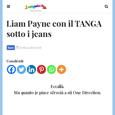
T
T
o
o
g
g
Liam Payne con il TANGA
g
g
sotto i jeans
l
l
e
e
n
n
Varie
10 Marzo 2014 15:00
a
a
v
v
Condividi
i
i
g
g
a
a
t
t
Eccallà.
i
i
Ma quanto je piace sfrocià a sti One Direction
.
o
o
n
n