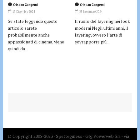
Cristian Gangemi
Cristian Gangemi
19 Dicembre 2024
25 Novembre 2024
Se state leggendo questo
Il ruolo del layering nei look
articolo sarete
moderni Negli ultimi anni, il
probabilmente anche
layering, ovvero l’arte di
appassionati di cinema, viene
sovrapporre più...
quindi da...
© Copyright 2005-2023 - Spetteguless - Gfg Powerweb Srl - via