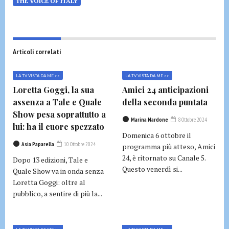
THE VOICE OF ITALY
Articoli correlati
LA TV VISTA DA ME >>
LA TV VISTA DA ME >>
Loretta Goggi, la sua
Amici 24 anticipazioni
assenza a Tale e Quale
della seconda puntata
Show pesa soprattutto a
Marina Nardone
8 Ottobre 2024
lui: ha il cuore spezzato
Domenica 6 ottobre il
Asia Paparella
10 Ottobre 2024
programma più atteso, Amici
24, è ritornato su Canale 5.
Dopo 13 edizioni, Tale e
Questo venerdì si...
Quale Show va in onda senza
Loretta Goggi: oltre al
pubblico, a sentire di più la...