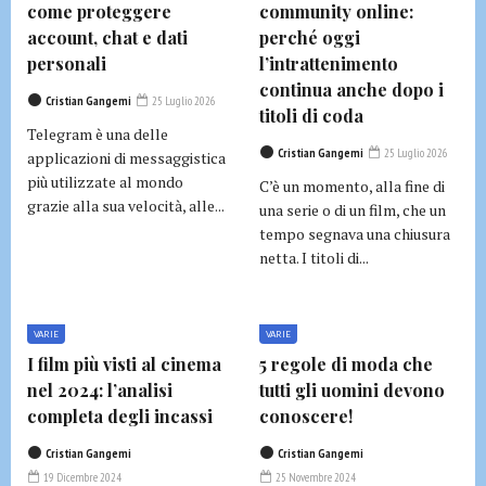
come proteggere
community online:
account, chat e dati
perché oggi
personali
l’intrattenimento
continua anche dopo i
Cristian Gangemi
25 Luglio 2026
titoli di coda
Telegram è una delle
Cristian Gangemi
25 Luglio 2026
applicazioni di messaggistica
più utilizzate al mondo
C’è un momento, alla fine di
grazie alla sua velocità, alle...
una serie o di un film, che un
tempo segnava una chiusura
netta. I titoli di...
VARIE
VARIE
I film più visti al cinema
5 regole di moda che
nel 2024: l’analisi
tutti gli uomini devono
completa degli incassi
conoscere!
Cristian Gangemi
Cristian Gangemi
19 Dicembre 2024
25 Novembre 2024