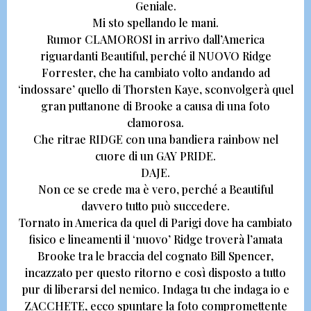
Geniale.
Mi sto spellando le mani.
Rumor CLAMOROSI in arrivo dall’America
riguardanti
Beautiful, perché il NUOVO Ridge
Forrester
, che ha cambiato volto andando ad
‘indossare’ quello di Thorsten Kaye, sconvolgerà quel
gran puttanone di Brooke a causa di una foto
clamorosa.
Che
ritrae RIDGE con una bandiera rainbow nel
cuore di un GAY PRIDE
.
DAJE.
Non ce se crede ma è vero, perché a Beautiful
davvero tutto può succedere.
Tornato in America da quel di Parigi dove ha cambiato
fisico e lineamenti il ‘nuovo’ Ridge troverà l’amata
Brooke tra le braccia del cognato Bill Spencer,
incazzato per questo ritorno e così disposto a tutto
pur di liberarsi del nemico.
Indaga tu che indaga io e
ZACCHETE, ecco spuntare la
foto compromettente