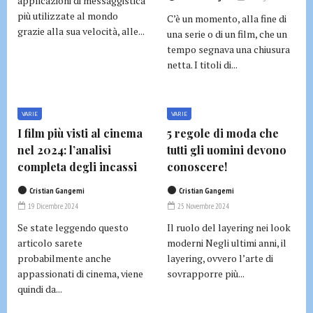
applicazioni di messaggistica
più utilizzate al mondo
C’è un momento, alla fine di
grazie alla sua velocità, alle...
una serie o di un film, che un
tempo segnava una chiusura
netta. I titoli di...
VARIE
VARIE
I film più visti al cinema
5 regole di moda che
nel 2024: l’analisi
tutti gli uomini devono
completa degli incassi
conoscere!
Cristian Gangemi
Cristian Gangemi
19 Dicembre 2024
25 Novembre 2024
Se state leggendo questo
Il ruolo del layering nei look
articolo sarete
moderni Negli ultimi anni, il
probabilmente anche
layering, ovvero l’arte di
appassionati di cinema, viene
sovrapporre più...
quindi da...