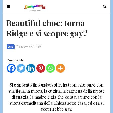
T
T
o
o
g
g
Beautiful choc: torna
g
g
Ridge e si scopre gay?
l
l
e
e
n
n
Varie
6 Febbraio 2014 18:39
a
a
v
v
Condividi
i
i
g
g
a
a
t
t
Si è sposato tipo 92875 volte,
ha trombato pure con
i
i
sua figlia, la nuora, la cugina, la cagnetta della nipote
o
o
di sua zia, la madre e già che ce stava pure con la
n
n
suora carmelitana della Chiesa sotto casa,
ed ora si
scoprirebbe gay.