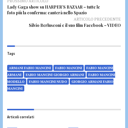
PROSSIMO ARTICOLO
Lady Gaga show su HARPER’S BAZAAR – tutte le
foto più la conferma: canterà nello Spazio
ARTICOLO PRECEDENTE
Silvio Berlusconi e il suo film Facebook – VIDEO
Tags
ARMANI FABIO MANCINI
FABIO MANCINI
FABIO MANCINI
ARMANI
FABIO MANCINI GIORGIO ARMANI
FABIO MANCINI
MODELLO
FABIO MANCINI NUDO
GIORGIO ARMANI FABIO
MANCINI
Articoli correlati