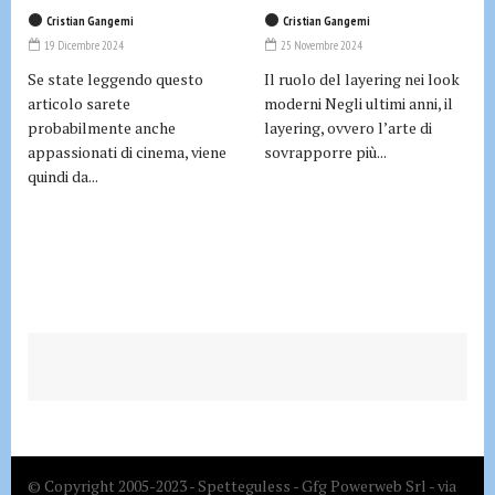
Cristian Gangemi
Cristian Gangemi
19 Dicembre 2024
25 Novembre 2024
Se state leggendo questo
Il ruolo del layering nei look
articolo sarete
moderni Negli ultimi anni, il
probabilmente anche
layering, ovvero l’arte di
appassionati di cinema, viene
sovrapporre più...
quindi da...
© Copyright 2005-2023 - Spetteguless - Gfg Powerweb Srl - via