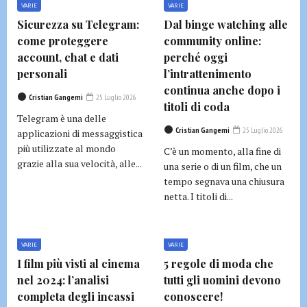
VARIE
VARIE
Sicurezza su Telegram:
Dal binge watching alle
come proteggere
community online:
account, chat e dati
perché oggi
personali
l’intrattenimento
continua anche dopo i
Cristian Gangemi
25 Luglio 2026
titoli di coda
Telegram è una delle
Cristian Gangemi
25 Luglio 2026
applicazioni di messaggistica
più utilizzate al mondo
C’è un momento, alla fine di
grazie alla sua velocità, alle...
una serie o di un film, che un
tempo segnava una chiusura
netta. I titoli di...
VARIE
VARIE
I film più visti al cinema
5 regole di moda che
nel 2024: l’analisi
tutti gli uomini devono
completa degli incassi
conoscere!