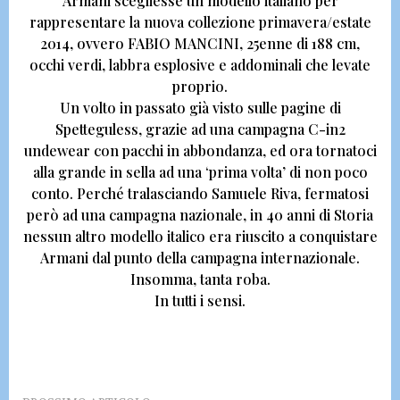
Armani scegliesse un modello italiano per
rappresentare la
nuova collezione primavera/estate
2014, ovvero FABIO MANCINI,
25enne di 188 cm,
occhi verdi, labbra esplosive e addominali che levate
proprio.
Un volto in passato
già visto sulle pagine di
Spetteguless, grazie ad una campagna C-in2
undewear con pacchi in abbondanza
, ed ora tornatoci
alla grande in sella ad una ‘prima volta’ di non poco
conto. Perché tralasciando
Samuele Riva,
fermatosi
però ad una campagna nazionale, in 40 anni di Storia
nessun altro modello italico era riuscito a conquistare
Armani dal punto della campagna internazionale
.
Insomma, tanta roba.
In tutti i sensi.