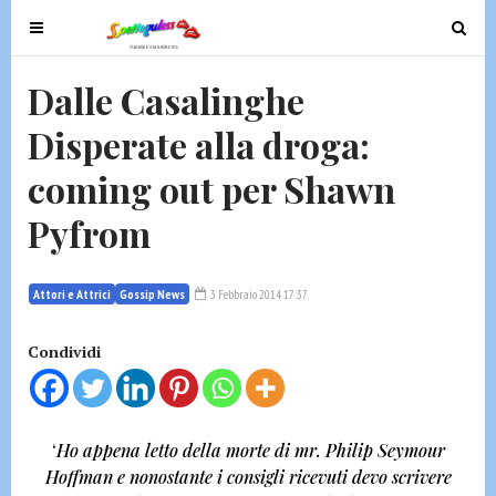
T
T
o
o
g
g
Dalle Casalinghe
g
g
Disperate alla droga:
l
l
e
e
coming out per Shawn
n
n
a
a
Pyfrom
v
v
i
i
g
g
Attori e Attrici
Gossip News
3 Febbraio 2014 17:37
a
a
t
t
Condividi
i
i
o
o
n
n
‘
Ho appena letto della morte di mr. Philip Seymour
Hoffman e nonostante i consigli ricevuti devo scrivere