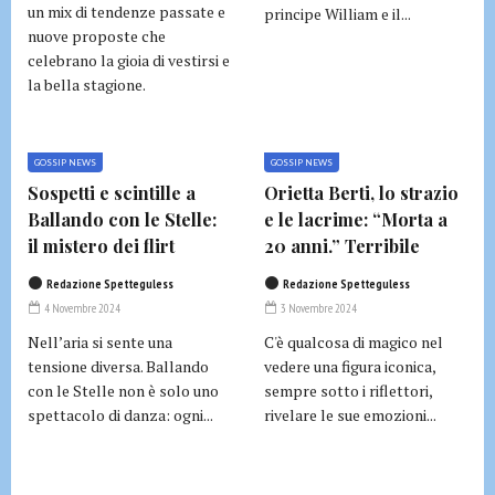
un mix di tendenze passate e
principe William e il...
nuove proposte che
celebrano la gioia di vestirsi e
la bella stagione.
GOSSIP NEWS
GOSSIP NEWS
Sospetti e scintille a
Orietta Berti, lo strazio
Ballando con le Stelle:
e le lacrime: “Morta a
il mistero dei flirt
20 anni.” Terribile
Redazione Spetteguless
Redazione Spetteguless
4 Novembre 2024
3 Novembre 2024
Nell’aria si sente una
C'è qualcosa di magico nel
tensione diversa. Ballando
vedere una figura iconica,
con le Stelle non è solo uno
sempre sotto i riflettori,
spettacolo di danza: ogni...
rivelare le sue emozioni...