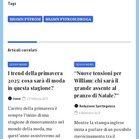
Tags
SHAWN PYFROM
SHAWN PYFROM DROGA
Articoli correlati
GOSSIP NEWS
GOSSIP NEWS
I trend della primavera
“Nuove tensioni per
2025: cosa sarà di moda
William: chi sarà il
in questa stagione?
grande assente al
pranzo di Natale?”
Irene
13 Febbraio 2025
Redazione Spetteguless
L’arrivo della primavera è
4 Novembre 2024
sempre l’inizio di una
stagione di rinnovamento nel
Mentre la stampa inglese
mondo della moda, ma
inizia a parlare di un possibile
quest’anno assisteremo ad
riavvicinamento tra il