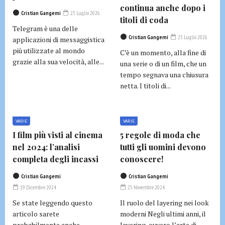
continua anche dopo i
Cristian Gangemi
25 Luglio 2026
titoli di coda
Telegram è una delle
Cristian Gangemi
25 Luglio 2026
applicazioni di messaggistica
più utilizzate al mondo
C’è un momento, alla fine di
grazie alla sua velocità, alle...
una serie o di un film, che un
tempo segnava una chiusura
netta. I titoli di...
VARIE
VARIE
I film più visti al cinema
5 regole di moda che
nel 2024: l’analisi
tutti gli uomini devono
completa degli incassi
conoscere!
Cristian Gangemi
Cristian Gangemi
19 Dicembre 2024
25 Novembre 2024
Se state leggendo questo
Il ruolo del layering nei look
articolo sarete
moderni Negli ultimi anni, il
probabilmente anche
layering, ovvero l’arte di