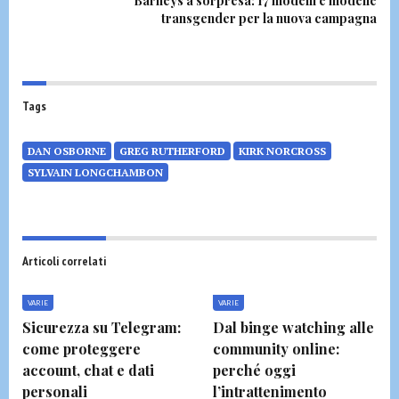
Barneys a sorpresa: 17 modelli e modelle
transgender per la nuova campagna
Tags
DAN OSBORNE
GREG RUTHERFORD
KIRK NORCROSS
SYLVAIN LONGCHAMBON
Articoli correlati
VARIE
VARIE
Sicurezza su Telegram:
Dal binge watching alle
come proteggere
community online:
account, chat e dati
perché oggi
personali
l’intrattenimento