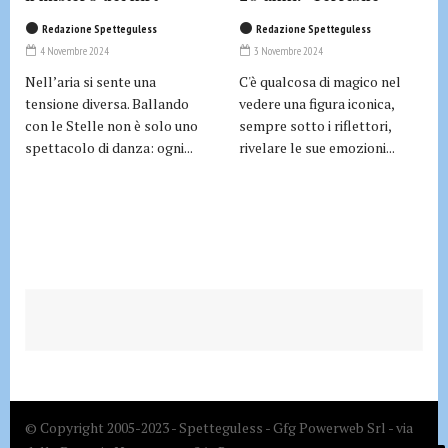
Redazione Spetteguless
Redazione Spetteguless
4 Novembre 2024
3 Novembre 2024
Nell’aria si sente una
C'è qualcosa di magico nel
tensione diversa. Ballando
vedere una figura iconica,
con le Stelle non è solo uno
sempre sotto i riflettori,
spettacolo di danza: ogni...
rivelare le sue emozioni...
© Copyright 2005-2023 - Spetteguless - Gfg Powerweb Srl - via