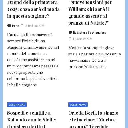
I trend della primavera
“Nuove tensioni per
2025: cosa sarà di moda
William: chi sarà il
in questa stagione?
grande assente al
pranzo di Natale?”
Irene
13 Febbraio 2025
Redazione Spetteguless
L’arrivo della primavera è
4 Novembre 2024
sempre l’inizio di una
stagione di rinnovamento nel
Mentre la stampa inglese
mondo della moda, ma
inizia a parlare di un possibile
quest’anno assisteremo ad
riavvicinamento tra il
un mix di tendenze passate e
principe William e il...
nuove proposte che
celebrano la gioia di vestirsi e
la bella stagione.
GOSSIP NEWS
GOSSIP NEWS
Sospetti e scintille a
Orietta Berti, lo strazio
Ballando con le Stelle:
e le lacrime: “Morta a
il mistero dei flirt
20 anni.” Terribile