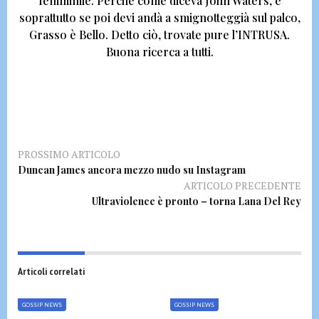
femminile
. Perché come diceva John Waters, e
soprattutto se poi devi andà a smignotteggià sul palco,
Grasso è Bello
. Detto ciò, trovate pure l’INTRUSA.
Buona ricerca a tutti.
PROSSIMO ARTICOLO
Duncan James ancora mezzo nudo su Instagram
ARTICOLO PRECEDENTE
Ultraviolence è pronto – torna Lana Del Rey
Articoli correlati
GOSSIP NEWS
GOSSIP NEWS