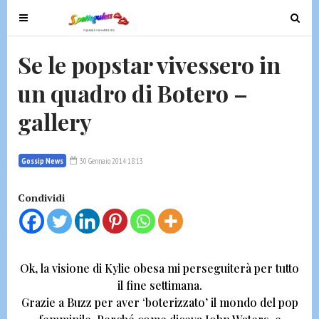
T
T
o
o
g
g
Se le popstar vivessero in
g
g
un quadro di Botero –
l
l
e
e
gallery
n
n
a
a
v
v
Gossip News
30 Gennaio 2014 18:13
i
i
g
g
Condividi
a
a
t
t
i
i
o
o
Ok, la visione di
Kylie obesa
mi perseguiterà per tutto
n
n
il fine settimana.
Grazie a
Buzz
per aver
‘boterizzato’ il mondo del pop