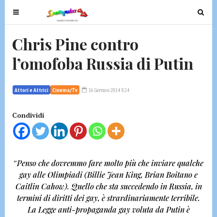
T
T
o
o
g
g
Chris Pine contro
g
g
l’omofoba Russia di Putin
l
l
e
e
n
n
Attori e Attrici
Cinema/Tv
16 Gennaio 2014 8:24
a
a
v
v
Condividi
i
i
g
g
a
a
t
t
“
Penso che dovremmo fare molto più che inviare qualche
i
i
gay alle Olimpiadi
(Billie Jean King, Brian Boitano e
o
o
Caitlin Cahow)
. Quello che sta succedendo in Russia, in
n
n
termini di diritti dei gay, è strardinariamente terribile.
La Legge anti-propaganda gay voluta da Putin è