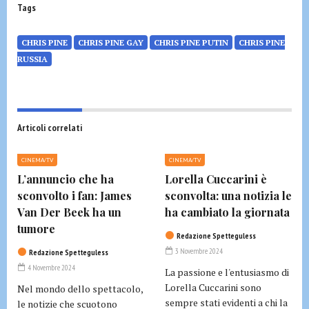
Tags
CHRIS PINE
CHRIS PINE GAY
CHRIS PINE PUTIN
CHRIS PINE
RUSSIA
Articoli correlati
CINEMA/TV
CINEMA/TV
L’annuncio che ha
Lorella Cuccarini è
sconvolto i fan: James
sconvolta: una notizia le
Van Der Beek ha un
ha cambiato la giornata
tumore
Redazione Spetteguless
3 Novembre 2024
Redazione Spetteguless
4 Novembre 2024
La passione e l'entusiasmo di
Lorella Cuccarini sono
Nel mondo dello spettacolo,
sempre stati evidenti a chi la
le notizie che scuotono