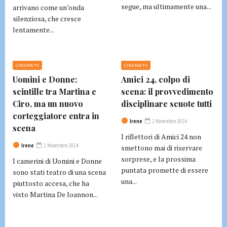
segue, ma ultimamente una...
arrivano come un’onda
silenziosa, che cresce
lentamente...
CINEMA/TV
CINEMA/TV
Uomini e Donne:
Amici 24, colpo di
scintille tra Martina e
scena: il provvedimento
Ciro, ma un nuovo
disciplinare scuote tutti
corteggiatore entra in
Irene
2 Novembre 2024
scena
I riflettori di Amici 24 non
Irene
2 Novembre 2024
smettono mai di riservare
sorprese, e la prossima
I camerini di Uomini e Donne
puntata promette di essere
sono stati teatro di una scena
una...
piuttosto accesa, che ha
visto Martina De Ioannon...