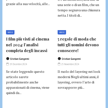
grazie alla sua velocità, alle...
una serie o di un film, che un
tempo segnava una chiusura
netta. I titoli di...
VARIE
VARIE
I film più visti al cinema
5 regole di moda che
nel 2024: l’analisi
tutti gli uomini devono
completa degli incassi
conoscere!
Cristian Gangemi
Cristian Gangemi
19 Dicembre 2024
25 Novembre 2024
Se state leggendo questo
Il ruolo del layering nei look
articolo sarete
moderni Negli ultimi anni, il
probabilmente anche
layering, ovvero l’arte di
appassionati di cinema, viene
sovrapporre più...
quindi da...