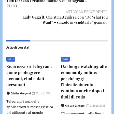
Tutti toccano Cristiano Ronaldo su Instagram –
FOTO
ARTICOLO PRECEDENTE
Lady Gaga ft. Christina Aguilera con “Do What You
Want” – singolo in vendita il 1° gennaio
Articoli correlati
VARIE
VARIE
Sicurezza su Telegram:
Dal binge watching alle
come proteggere
community online:
account, chat e dati
perché oggi
personali
l’intrattenimento
continua anche dopo i
Cristian Gangemi
25 Luglio 2026
titoli di coda
Telegram è una delle
Cristian Gangemi
25 Luglio 2026
applicazioni di messaggistica
più utilizzate al mondo
C’è un momento, alla fine di