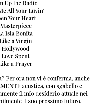
rn Up the Radio
Me All Your Luvin’
en Your Heart
 Masterpiece
La Isla Bonita
Like a Virgin
- Hollywood
- Love Spent
Like a Prayer
ia?
Per ora non vi è conferma, anche
MENTE acustica,
con sgabello e
amente il mio desiderio attuale nei
ilmente il suo prossimo futuro.