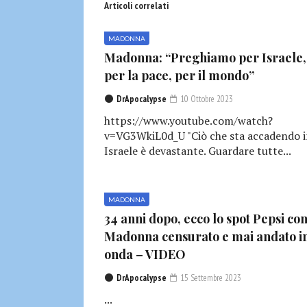
Articoli correlati
MADONNA
Madonna: “Preghiamo per Israele,
per la pace, per il mondo”
DrApocalypse
10 Ottobre 2023
https://www.youtube.com/watch?
v=VG3WkiL0d_U "Ciò che sta accadendo 
Israele è devastante. Guardare tutte...
MADONNA
34 anni dopo, ecco lo spot Pepsi co
Madonna censurato e mai andato i
onda – VIDEO
DrApocalypse
15 Settembre 2023
...