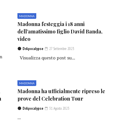
MADONNA
Madonna festeggia i 18 anni
dell’amatissimo figlio David Banda,
video
DrApocalypse
27 Settembre 2023
in
Visualizza questo post su...
MADONNA
n
Madonna ha ufficialmente ripreso le
n
prove del Celebration Tour
DrApocalypse
31 Agosto 2023
...