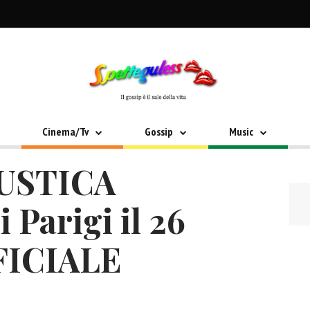
Cinema/Tv
Gossip
Music
USTICA
 Parigi il 26
FFICIALE