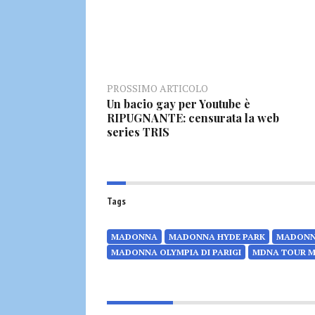
PROSSIMO ARTICOLO
Un bacio gay per Youtube è
RIPUGNANTE: censurata la web
series TRIS
Tags
MADONNA
MADONNA HYDE PARK
MADONN
MADONNA OLYMPIA DI PARIGI
MDNA TOUR 