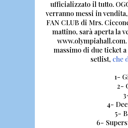
ufficializzato il tutto.
OGGI
verranno messi in vendita, m
FAN CLUB di Mrs.
Ciccon
mattino, sarà aperta la v
www.olympiahall.com. 8
massimo di due ticket a
setlist,
che d
1- G
2- 
3
4- Dee
5- B
6- Supers