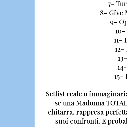
7- Tu
8- Give 
9- Op
10-
11- 
12- 
13
14
15- 
Setlist reale o immaginar
se una Madonna TOTAL
chitarra,
rappresa perfett
suoi confronti.
E probab