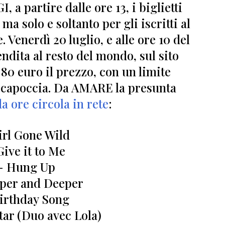
, a partire dalle ore 13, i biglietti
a solo e soltanto per gli iscritti al
e
. Venerdì 20 luglio, e alle ore 10 del
endita al resto del mondo, sul sito
0 euro il prezzo, con un limite
 capoccia.
Da AMARE la presunta
a ore circola in rete
:
irl Gone Wild
Give it to Me
- Hung Up
per and Deeper
irthday Song
tar (Duo avec Lola)