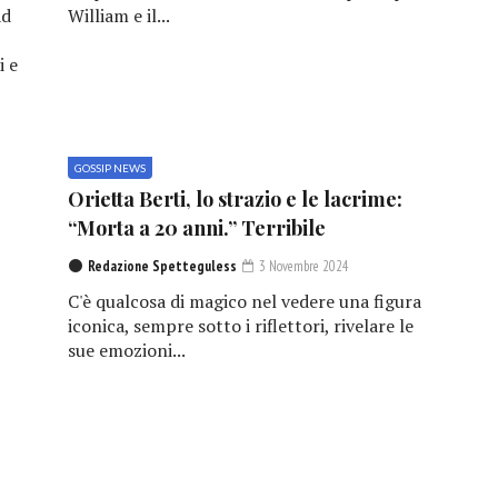
ad
William e il...
i e
GOSSIP NEWS
e
Orietta Berti, lo strazio e le lacrime:
“Morta a 20 anni.” Terribile
Redazione Spetteguless
3 Novembre 2024
C'è qualcosa di magico nel vedere una figura
iconica, sempre sotto i riflettori, rivelare le
sue emozioni...