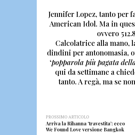
Jennifer Lopez, tanto per 
American Idol.
Ma in quest
ovvero
512.
Calcolatrice alla mano, l
dindini per antonomasia, o
‘
popparola più pagata della
qui da settimane a chied
tanto.
A regà, ma se no
PROSSIMO ARTICOLO
Arriva la Rihanna ‘travestita’: ecco
We Found Love versione Bangkok