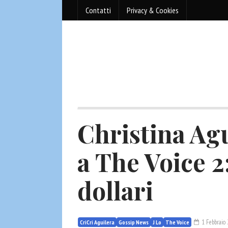
Contatti
Privacy & Cookies
Christina Agu
a The Voice 2:
dollari
1 Febbraio
CriCri Aguilera
Gossip News
J Lo
The Voice