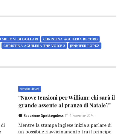
 MILIONI DI DOLLARI
CHRISTINA AGUILERA RECORD
CHRISTINA AGUILERA THE VOICE 2
JENNIFER LOPEZ
GOSSIP NEWS
“Nuove tensioni per William: chi sarà il
grande assente al pranzo di Natale?”
Redazione Spetteguless
4 Novembre 2024
 di
Mentre la stampa inglese inizia a parlare di
o
un possibile riavvicinamento tra il principe