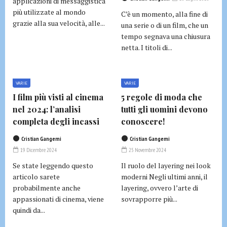
applicazioni di messaggistica
più utilizzate al mondo
C’è un momento, alla fine di
grazie alla sua velocità, alle...
una serie o di un film, che un
tempo segnava una chiusura
netta. I titoli di...
VARIE
VARIE
I film più visti al cinema
5 regole di moda che
nel 2024: l’analisi
tutti gli uomini devono
completa degli incassi
conoscere!
Cristian Gangemi
Cristian Gangemi
19 Dicembre 2024
25 Novembre 2024
Se state leggendo questo
Il ruolo del layering nei look
articolo sarete
moderni Negli ultimi anni, il
probabilmente anche
layering, ovvero l’arte di
appassionati di cinema, viene
sovrapporre più...
quindi da...