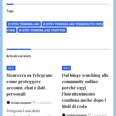
Tags
JUSTIN TIMBERLAKE
JUSTIN TIMBERLAKE TERREMOTO NEW
YORK
JUSTIN TIMBERLAKE TWITTER
Articoli correlati
VARIE
VARIE
Sicurezza su Telegram:
Dal binge watching alle
come proteggere
community online:
account, chat e dati
perché oggi
personali
l’intrattenimento
continua anche dopo i
Cristian Gangemi
25 Luglio 2026
titoli di coda
Telegram è una delle
Cristian Gangemi
25 Luglio 2026