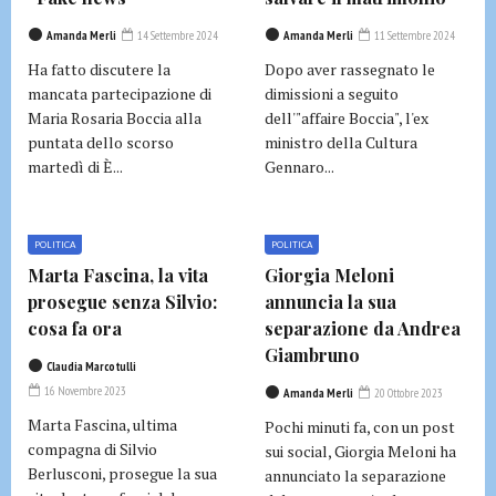
Amanda Merli
14 Settembre 2024
Amanda Merli
11 Settembre 2024
Ha fatto discutere la
Dopo aver rassegnato le
mancata partecipazione di
dimissioni a seguito
Maria Rosaria Boccia alla
dell'"affaire Boccia", l'ex
puntata dello scorso
ministro della Cultura
martedì di È...
Gennaro...
POLITICA
POLITICA
Marta Fascina, la vita
Giorgia Meloni
prosegue senza Silvio:
annuncia la sua
cosa fa ora
separazione da Andrea
Giambruno
Claudia Marcotulli
16 Novembre 2023
Amanda Merli
20 Ottobre 2023
Marta Fascina, ultima
Pochi minuti fa, con un post
compagna di Silvio
sui social, Giorgia Meloni ha
Berlusconi, prosegue la sua
annunciato la separazione