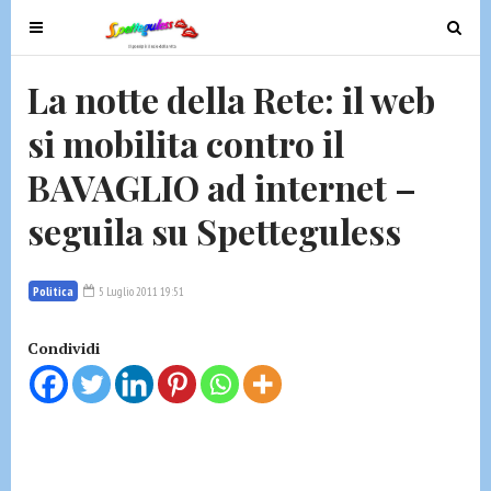
T
T
o
o
g
g
La notte della Rete: il web
g
g
si mobilita contro il
l
l
e
e
BAVAGLIO ad internet –
n
n
a
a
seguila su Spetteguless
v
v
i
i
g
g
Politica
5 Luglio 2011 19:51
a
a
t
t
Condividi
i
i
o
o
n
n