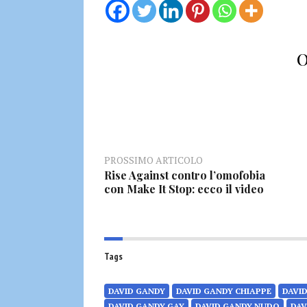
O
PROSSIMO ARTICOLO
Rise Against contro l’omofobia
con Make It Stop: ecco il video
Tags
DAVID GANDY
DAVID GANDY CHIAPPE
DAVI
DAVID GANDY GAY
DAVID GANDY NUDO
DAV