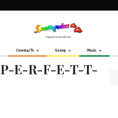
Cinema/Tv
Gossip
Music
 P-E-R-F-E-T-T-