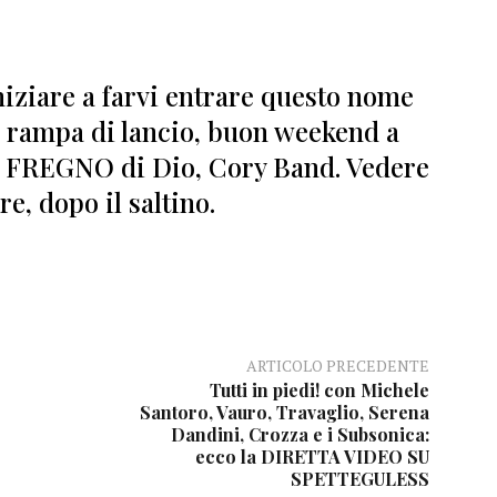
niziare a farvi entrare questo nome
n rampa di lancio
, buon weekend a
io FREGNO di Dio,
Cory Band.
Vedere
e, dopo il saltino.
ARTICOLO PRECEDENTE
Tutti in piedi! con Michele
Santoro, Vauro, Travaglio, Serena
Dandini, Crozza e i Subsonica:
ecco la DIRETTA VIDEO SU
SPETTEGULESS