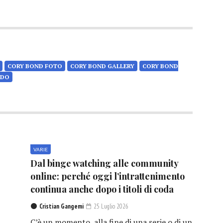
CORY BOND FOTO
CORY BOND GALLERY
CORY BOND
UDO
VARIE
Dal binge watching alle community
online: perché oggi l’intrattenimento
continua anche dopo i titoli di coda
Cristian Gangemi
25 Luglio 2026
C’è un momento, alla fine di una serie o di un