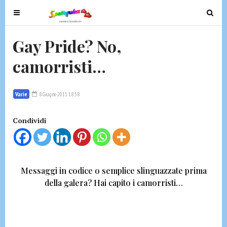
T
T
o
o
g
g
Gay Pride? No,
g
g
camorristi…
l
l
e
e
n
n
Varie
8 Giugno 2011 18:58
a
a
v
v
Condividi
i
i
g
g
a
a
t
t
Messaggi in codice o semplice slinguazzate prima
i
i
della galera
? Hai capito i camorristi…
o
o
n
n