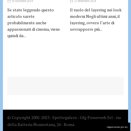
19 Dicembre 2024
25 Novembre 2024
Se state leggendo questo
Il ruolo del layering nei look
articolo sarete
moderni Negli ultimi anni, il
probabilmente anche
layering, ovvero l’arte di
appassionati di cinema, viene
sovrapporre più...
quindi da...
© Copyright 2005-2023 - Spetteguless - Gfg Powerweb Srl - via
della Batteria Nomentana, 26 - Roma
Impostazioni privacy