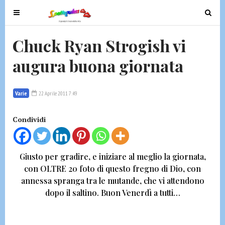
T
T
o
o
g
g
Chuck Ryan Strogish vi
g
g
augura buona giornata
l
l
e
e
n
n
Varie
22 Aprile 2011 7:49
a
a
v
v
Condividi
i
i
g
g
a
a
Giusto per gradire, e iniziare al meglio la giornata,
t
t
con OLTRE 20 foto di questo fregno di Dio, con
i
i
annessa spranga tra le mutande, che vi attendono
o
o
dopo il saltino.
Buon Venerdì a tutti…
n
n