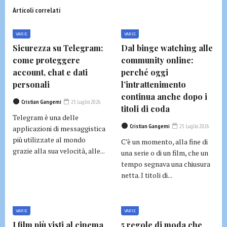
Articoli correlati
VARIE
VARIE
Sicurezza su Telegram:
Dal binge watching alle
come proteggere
community online:
account, chat e dati
perché oggi
personali
l’intrattenimento
continua anche dopo i
Cristian Gangemi
25 Luglio 2026
titoli di coda
Telegram è una delle
Cristian Gangemi
25 Luglio 2026
applicazioni di messaggistica
più utilizzate al mondo
C’è un momento, alla fine di
grazie alla sua velocità, alle...
una serie o di un film, che un
tempo segnava una chiusura
netta. I titoli di...
VARIE
VARIE
I film più visti al cinema
5 regole di moda che