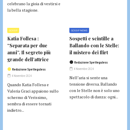
celebrano la gioia di vestirsi e
la bella stagione.
GOSSIP
GOSSIP NEWS
Katia Follesa :
Sospetti e scintille a
“Separata per due
Ballando con le Stelle:
anni”. Il segreto più
il mistero dei flirt
grande dell’attrice
Redazione Spetteguless
4 Novembre 2024
Redazione Spetteguless
4 Novembre 2024
Nell’aria si sente una
tensione diversa. Ballando
Quando Katia Follesa e
con le Stelle non è solo uno
Valeria Graci appaiono sullo
spettacolo di danza: ogni...
schermo di Verissimo,
sembra di essere tornati
indietro...