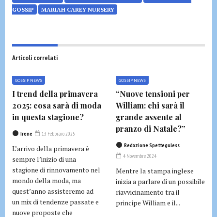
GOSSIP
MARIAH CAREY NURSERY
Articoli correlati
GOSSIP NEWS
GOSSIP NEWS
I trend della primavera
“Nuove tensioni per
2025: cosa sarà di moda
William: chi sarà il
in questa stagione?
grande assente al
pranzo di Natale?”
Irene
13 Febbraio 2025
Redazione Spetteguless
L’arrivo della primavera è
4 Novembre 2024
sempre l’inizio di una
stagione di rinnovamento nel
Mentre la stampa inglese
mondo della moda, ma
inizia a parlare di un possibile
quest’anno assisteremo ad
riavvicinamento tra il
un mix di tendenze passate e
principe William e il...
nuove proposte che