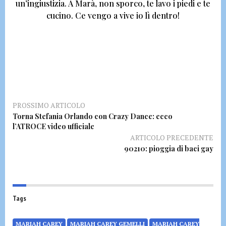
un’ingiustizia. A Marà, non sporco, te lavo i piedi e te
cucino.
Ce vengo a vive io lì dentro!
PROSSIMO ARTICOLO
Torna Stefania Orlando con Crazy Dance: ecco
l’ATROCE video ufficiale
ARTICOLO PRECEDENTE
90210: pioggia di baci gay
Tags
MARIAH CAREY
MARIAH CAREY GEMELLI
MARIAH CAREY