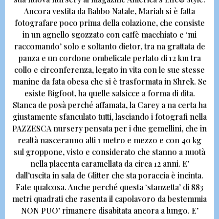
Ancora vestita da Babbo Natale,
Mariah si è fatta
fotografare poco prima della colazione, che consiste
in un agnello sgozzato con caffè macchiato e ‘mi
raccomando’ solo e soltanto dietor, tra na grattata de
panza e un cordone ombelicale perlato di 12 km tra
collo e circonferenza, legato in vita con le sue stesse
manine da fata obesa che si è trasformata in Shrek.
Se
esiste Bigfoot, ha quelle salsicce a forma di dita.
Stanca de posà perché affamata, la Carey a na certa ha
giustamente sfanculato tutti, lasciando i fotografi nella
PAZZESCA nursery pensata per i due gemellini, che in
realtà nasceranno alti 1 metro e mezzo e con 40 kg
sul groppone, visto e considerato che stanno a nuotà
nella placenta caramellata da circa 12 anni.
E’
dall’uscita in sala de Glitter che sta poraccia è incinta.
Fate qualcosa. Anche perché questa ‘stanzetta’ di 883
metri quadrati che rasenta il capolavoro da bestemmia
NON PUO’ rimanere disabitata ancora a lungo. E’