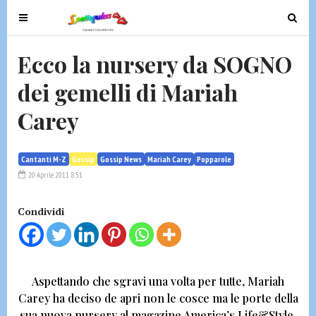
T
T
o
o
g
g
Ecco la nursery da SOGNO
g
g
dei gemelli di Mariah
l
l
e
e
Carey
n
n
a
a
v
v
Cantanti M-Z
Gossip
Gossip News
Mariah Carey
Popparole
i
i
20 Aprile 2011 8:51
g
g
a
a
Condividi
t
t
i
i
o
o
n
n
Aspettando che sgravi una volta per tutte,
Mariah
Carey ha deciso de apri non le cosce ma le porte della
sua nuova nursery al magazine
America’s Life&Style.