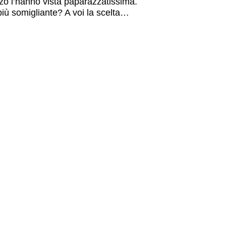
zo l’hanno vista paparazzatissima.
più somigliante?
A voi la scelta…