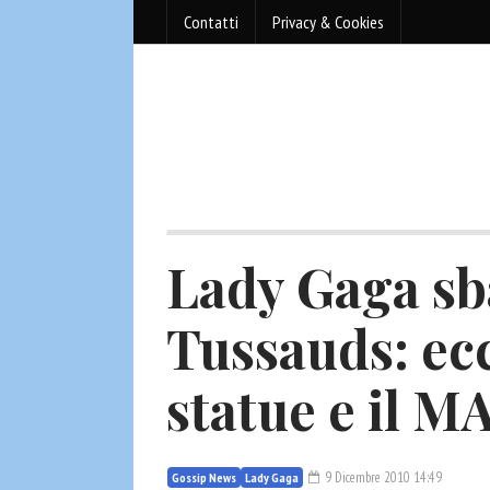
Contatti
Privacy & Cookies
Lady Gaga s
Tussauds: ecc
statue e il 
9 Dicembre 2010 14:49
Gossip News
Lady Gaga