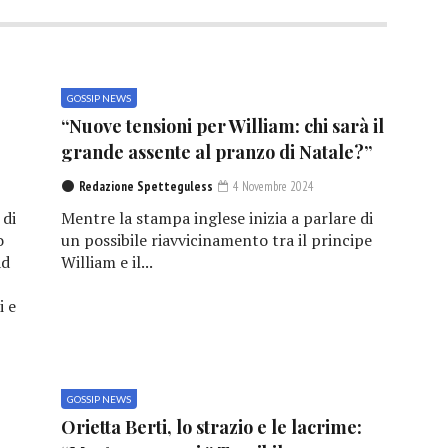
GOSSIP NEWS
“Nuove tensioni per William: chi sarà il
grande assente al pranzo di Natale?”
Redazione Spetteguless
4 Novembre 2024
 di
Mentre la stampa inglese inizia a parlare di
o
un possibile riavvicinamento tra il principe
ad
William e il...
i e
GOSSIP NEWS
e
Orietta Berti, lo strazio e le lacrime: