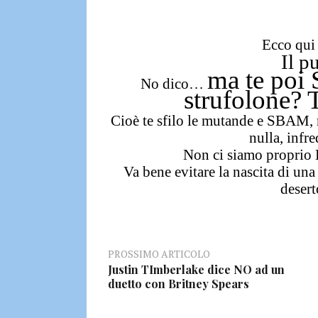
Ecco qui
Il p
ma te poi
No dico…
strufolone
Cioè te sfilo le mutande e SBAM, 
nulla, infre
Non ci siamo proprio
Va bene evitare la nascita di un
desert
PROSSIMO ARTICOLO
Justin TImberlake dice NO ad un
duetto con Britney Spears