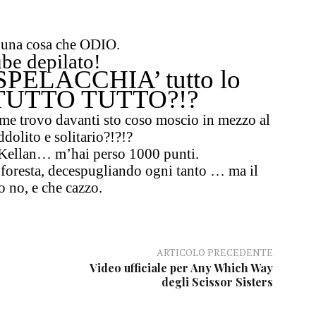
 una cosa che ODIO.
ube depilato!
 SPELACCHIA’ tutto lo
? TUTTO TUTTO?!?
me trovo davanti sto coso moscio in mezzo al
ddolito e solitario?!?!?
 Kellan… m’hai perso 1000 punti.
a foresta, decespugliando ogni tanto …
ma il
o no, e che cazzo.
ARTICOLO PRECEDENTE
Video ufficiale per Any Which Way
degli Scissor Sisters