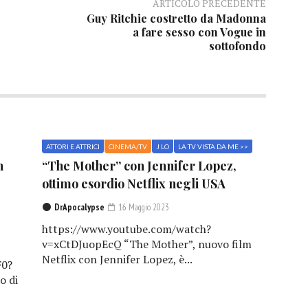
ARTICOLO PRECEDENTE
Guy Ritchie costretto da Madonna
a fare sesso con Vogue in
sottofondo
ATTORI E ATTRICI
CINEMA/TV
J LO
LA TV VISTA DA ME >>
n
“The Mother” con Jennifer Lopez,
ottimo esordio Netflix negli USA
DrApocalypse
16 Maggio 2023
https://www.youtube.com/watch?
v=xCtDJuopEcQ “The Mother”, nuovo film
Netflix con Jennifer Lopez, è...
F0?
o di