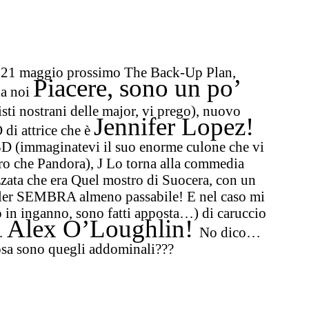
l
21 maggi
o prossimo
The Back-Up Plan,
Piacere, sono un po’
da noi
isti nostrani delle major, vi prego), nuovo
Jennifer Lopez!
i attrice che è
 3D
(immaginatevi il suo enorme culone che vi
ltro che Pandora),
J Lo torna alla commedia
zata che era Quel mostro di Suocera,
con un
ailer SEMBRA almeno passabile! E nel caso mi
no in inganno, sono fatti apposta…)
di caruccio
Alex O’Loughlin!
i…
No dico…
osa sono quegli addominali???