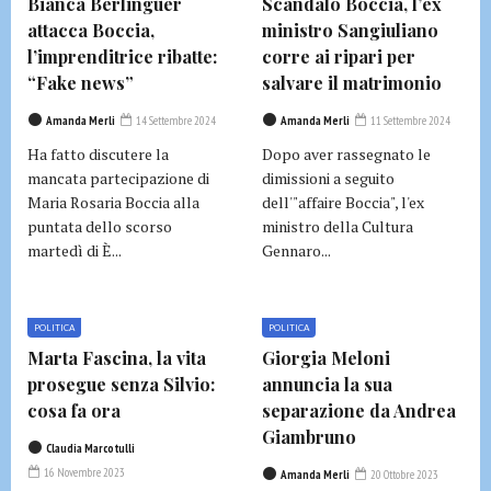
Bianca Berlinguer
Scandalo Boccia, l’ex
attacca Boccia,
ministro Sangiuliano
l’imprenditrice ribatte:
corre ai ripari per
“Fake news”
salvare il matrimonio
Amanda Merli
14 Settembre 2024
Amanda Merli
11 Settembre 2024
Ha fatto discutere la
Dopo aver rassegnato le
mancata partecipazione di
dimissioni a seguito
Maria Rosaria Boccia alla
dell'"affaire Boccia", l'ex
puntata dello scorso
ministro della Cultura
martedì di È...
Gennaro...
POLITICA
POLITICA
Marta Fascina, la vita
Giorgia Meloni
prosegue senza Silvio:
annuncia la sua
cosa fa ora
separazione da Andrea
Giambruno
Claudia Marcotulli
16 Novembre 2023
Amanda Merli
20 Ottobre 2023