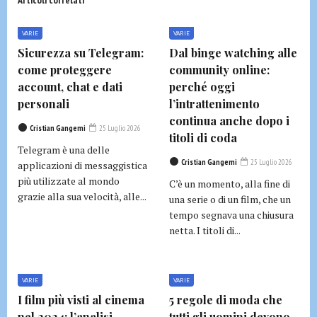
Articoli correlati
VARIE
VARIE
Sicurezza su Telegram:
Dal binge watching alle
come proteggere
community online:
account, chat e dati
perché oggi
personali
l’intrattenimento
continua anche dopo i
Cristian Gangemi
25 Luglio 2026
titoli di coda
Telegram è una delle
Cristian Gangemi
25 Luglio 2026
applicazioni di messaggistica
più utilizzate al mondo
C’è un momento, alla fine di
grazie alla sua velocità, alle...
una serie o di un film, che un
tempo segnava una chiusura
netta. I titoli di...
VARIE
VARIE
I film più visti al cinema
5 regole di moda che
nel 2024: l’analisi
tutti gli uomini devono