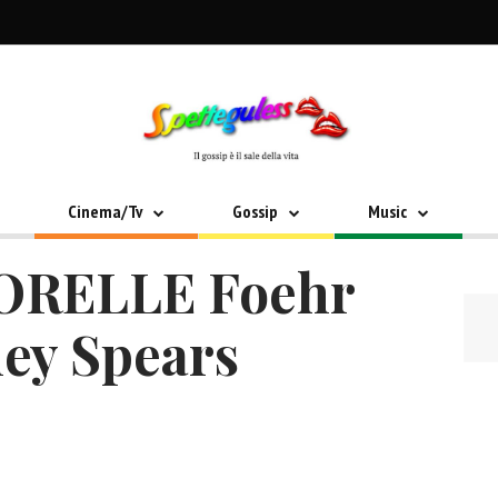
Cinema/Tv
Gossip
Music
SORELLE Foehr
ney Spears