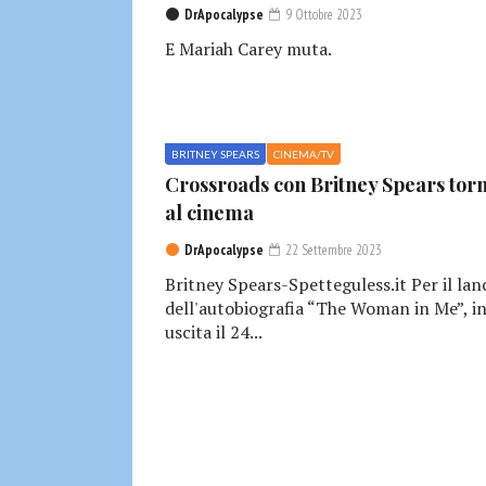
DrApocalypse
9 Ottobre 2023
E Mariah Carey muta.
BRITNEY SPEARS
CINEMA/TV
Crossroads con Britney Spears tor
al cinema
DrApocalypse
22 Settembre 2023
Britney Spears-Spetteguless.it Per il lan
dell'autobiografia “The Woman in Me”, i
uscita il 24...