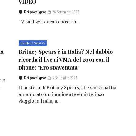
VIDEO
DrApocalypse
26 Settembre 2023
Visualizza questo post su...
BRITNEY SPEARS
na
Britney Spears è in Italia? Nel dubbio
ricorda il live ai VMA del 2001 con il
pitone: “Ero spaventata”
DrApocalypse
8 Settembre 2023
cio
n
Il mistero di Britney Spears, che sui social ha
annunciato un imminente e misterioso
viaggio in Italia, a...