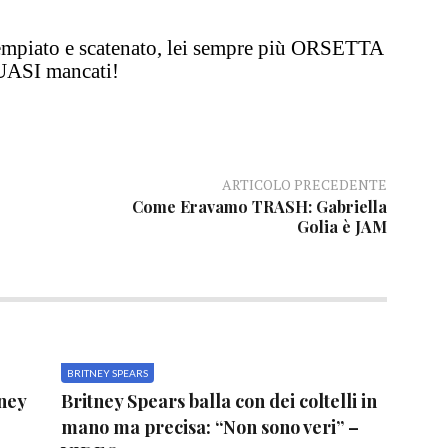
piato e scatenato, lei sempre più ORSETTA
UASI mancati!
ARTICOLO PRECEDENTE
Come Eravamo TRASH: Gabriella
Golia è JAM
BRITNEY SPEARS
tney
Britney Spears balla con dei coltelli in
mano ma precisa: “Non sono veri” –