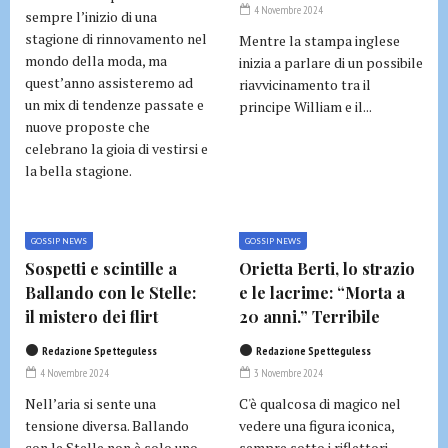
4 Novembre 2024
sempre l’inizio di una
stagione di rinnovamento nel
Mentre la stampa inglese
mondo della moda, ma
inizia a parlare di un possibile
quest’anno assisteremo ad
riavvicinamento tra il
un mix di tendenze passate e
principe William e il...
nuove proposte che
celebrano la gioia di vestirsi e
la bella stagione.
GOSSIP NEWS
GOSSIP NEWS
Sospetti e scintille a
Orietta Berti, lo strazio
Ballando con le Stelle:
e le lacrime: “Morta a
il mistero dei flirt
20 anni.” Terribile
Redazione Spetteguless
Redazione Spetteguless
4 Novembre 2024
3 Novembre 2024
Nell’aria si sente una
C'è qualcosa di magico nel
tensione diversa. Ballando
vedere una figura iconica,
con le Stelle non è solo uno
sempre sotto i riflettori,