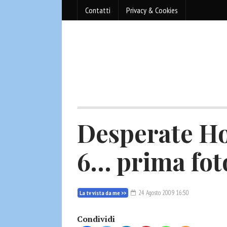
Contatti
Privacy & Cookies
Desperate H
6… prima foto
24 Agosto 2009 16:50
La tv vista da me >>
Condividi