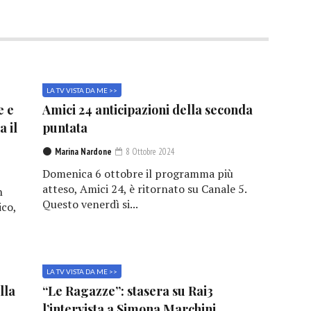
LA TV VISTA DA ME >>
e e
Amici 24 anticipazioni della seconda
a il
puntata
Marina Nardone
8 Ottobre 2024
Domenica 6 ottobre il programma più
atteso, Amici 24, è ritornato su Canale 5.
n
Questo venerdì si...
ico,
LA TV VISTA DA ME >>
lla
“Le Ragazze”: stasera su Rai3
l’intervista a Simona Marchini