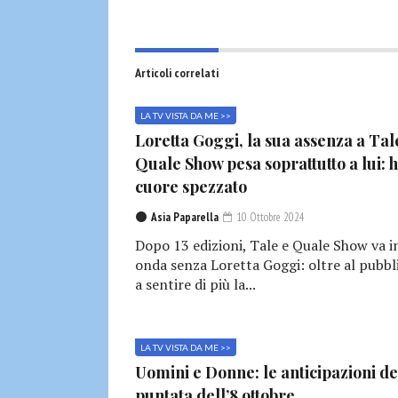
Articoli correlati
LA TV VISTA DA ME >>
Loretta Goggi, la sua assenza a Tal
Quale Show pesa soprattutto a lui: h
cuore spezzato
Asia Paparella
10 Ottobre 2024
Dopo 13 edizioni, Tale e Quale Show va i
onda senza Loretta Goggi: oltre al pubbl
a sentire di più la...
LA TV VISTA DA ME >>
Uomini e Donne: le anticipazioni de
puntata dell’8 ottobre