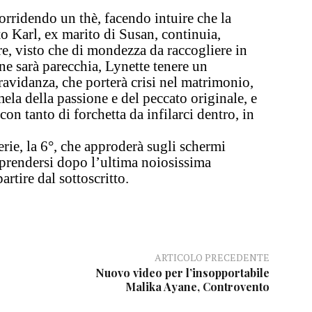
orridendo un thè, facendo intuire che la
o Karl, ex marito di Susan, continuia
,
e, visto che di mondezza da raccogliere in
 ne sarà parecchia
,
Lynette tenere un
ravidanza, che porterà crisi nel matrimonio
,
ela della passione e del peccato originale,
e
on tanto di forchetta da infilarci dentro, in
erie, la 6°, che approderà sugli schermi
iprendersi dopo l’ultima noiosissima
artire dal sottoscritto.
ARTICOLO PRECEDENTE
Nuovo video per l’insopportabile
Malika Ayane, Controvento