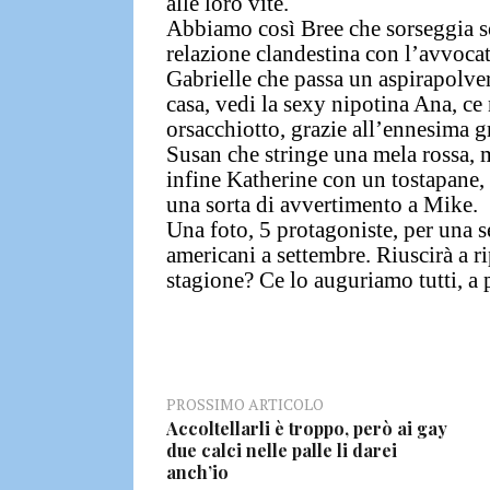
alle loro vite.
Abbiamo così
Bree che sorseggia s
relazione clandestina con l’avvocat
Gabrielle che passa un aspirapolver
casa, vedi la sexy nipotina Ana, ce
orsacchiotto, grazie all’ennesima g
Susan che stringe una mela rossa, m
infine
Katherine con un tostapane, c
una sorta di avvertimento a Mike.
Una foto, 5 protagoniste, per una s
americani a settembre. Riuscirà a r
stagione?
Ce lo auguriamo tutti, a p
PROSSIMO ARTICOLO
Accoltellarli è troppo, però ai gay
due calci nelle palle li darei
anch’io