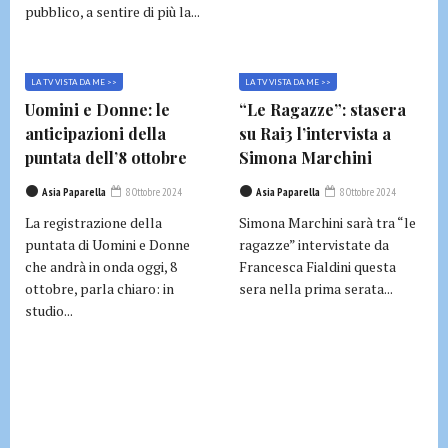
pubblico, a sentire di più la...
LA TV VISTA DA ME >>
LA TV VISTA DA ME >>
Uomini e Donne: le
“Le Ragazze”: stasera
anticipazioni della
su Rai3 l’intervista a
puntata dell’8 ottobre
Simona Marchini
Asia Paparella
8 Ottobre 2024
Asia Paparella
8 Ottobre 2024
La registrazione della
Simona Marchini sarà tra “le
puntata di Uomini e Donne
ragazze” intervistate da
che andrà in onda oggi, 8
Francesca Fialdini questa
ottobre, parla chiaro: in
sera nella prima serata...
studio...