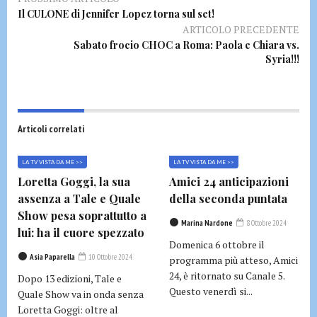
Il CULONE di Jennifer Lopez torna sul set!
ARTICOLO PRECEDENTE
Sabato frocio CHOC a Roma: Paola e Chiara vs.
Syria!!!
Articoli correlati
LA TV VISTA DA ME >>
LA TV VISTA DA ME >>
Loretta Goggi, la sua
Amici 24 anticipazioni
assenza a Tale e Quale
della seconda puntata
Show pesa soprattutto a
Marina Nardone
8 Ottobre 2024
lui: ha il cuore spezzato
Domenica 6 ottobre il
Asia Paparella
10 Ottobre 2024
programma più atteso, Amici
24, è ritornato su Canale 5.
Dopo 13 edizioni, Tale e
Questo venerdì si...
Quale Show va in onda senza
Loretta Goggi: oltre al