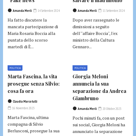
“Fake news”
salvare il matrimonio
Amanda Merli
14 Settembre 2024
Amanda Merli
11 Settembre 2024
Ha fatto discutere la
Dopo aver rassegnato le
mancata partecipazione di
dimissioni a seguito
Maria Rosaria Boccia alla
dell'"affaire Boccia", l'ex
puntata dello scorso
ministro della Cultura
martedì di È...
Gennaro...
POLITICA
POLITICA
Marta Fascina, la vita
Giorgia Meloni
prosegue senza Silvio:
annuncia la sua
cosa fa ora
separazione da Andrea
Giambruno
Claudia Marcotulli
16 Novembre 2023
Amanda Merli
20 Ottobre 2023
Marta Fascina, ultima
Pochi minuti fa, con un post
compagna di Silvio
sui social, Giorgia Meloni ha
Berlusconi, prosegue la sua
annunciato la separazione